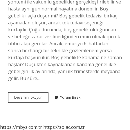
yöntemi ile vakumlu gebelikler gerçekleştirilebilir ve
hasta aynı gün normal hayatına dönebilir. Boş
gebelik ilaçla düşer mi? Boş gebelik tedavisi birkaç
aşamadan oluşur, ancak tek tedavi seçeneği
kürtajdır. Çoğu durumda, boş gebelik olduğundan
ve bebeğe zarar verilmediğinden emin olmak için ek
tıbbi takip gerekir. Ancak, embriyo 6. haftadan
sonra herhangi bir teknikle gözlemlenemiyorsa
kürtaja başvurulur. Boş gebelikte kanama ne zaman
başlar? Düşükten kaynaklanan kanama genellikle
gebeliğin ilk aylarında, yani ilk trimesterde meydana
gelir. Bu süre…
Boş
Devamını okuyun
Yorum Bırak
Gebelikte
Kürtaj
Gerekir
Mi
https://mbys.com.tr
https://solac.com.tr