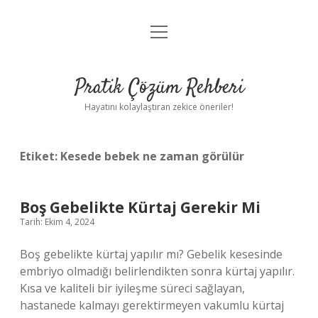
menüyü
Anasayfa
aç
Gizlilik Politikası
Pratik Çözüm Rehberi
Yasal Uyarı
Hayatını kolaylaştıran zekice öneriler!
Hakkımızda
Etiket:
Kesede bebek ne zaman görülür
Boş Gebelikte Kürtaj Gerekir Mi
Tarih: Ekim 4, 2024
Boş gebelikte kürtaj yapılır mı? Gebelik kesesinde
embriyo olmadığı belirlendikten sonra kürtaj yapılır.
Kısa ve kaliteli bir iyileşme süreci sağlayan,
hastanede kalmayı gerektirmeyen vakumlu kürtaj