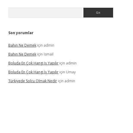
Arama
Son yorumlar
Bahın Ne Demek
için
admin
Bahın Ne Demek
için
İsmail
Boluda En Çok Hangi Iş Yapılır
için
admin
Boluda En Çok Hangi Iş Yapılır
için
Umay
Türkiyede Solcu Olmak Nedir
için
admin
ino