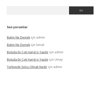
Arama
Son yorumlar
Bahın Ne Demek
için
admin
Bahın Ne Demek
için
İsmail
Boluda En Çok Hangi Iş Yapılır
için
admin
Boluda En Çok Hangi Iş Yapılır
için
Umay
Türkiyede Solcu Olmak Nedir
için
admin
no