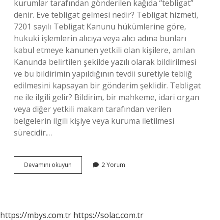
kurumlar tarafından gönderilen kağıda “tebligat”
denir. Eve tebligat gelmesi nedir? Tebligat hizmeti,
7201 sayılı Tebligat Kanunu hükümlerine göre,
hukuki işlemlerin alıcıya veya alıcı adına bunları
kabul etmeye kanunen yetkili olan kişilere, anılan
Kanunda belirtilen şekilde yazılı olarak bildirilmesi
ve bu bildirimin yapıldığının tevdii suretiyle tebliğ
edilmesini kapsayan bir gönderim şeklidir. Tebligat
ne ile ilgili gelir? Bildirim, bir mahkeme, idari organ
veya diğer yetkili makam tarafından verilen
belgelerin ilgili kişiye veya kuruma iletilmesi
sürecidir.…
Hangi
Devamını okuyun
2 Yorum
Durumlarda
Tebligat
Gelir
https://mbys.com.tr
https://solac.com.tr