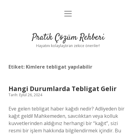
menüyü
Anasayfa
aç
Gizlilik Politikası
Pratik Çözüm Rehberi
Yasal Uyarı
Hayatını kolaylaştıran zekice öneriler!
Hakkımızda
Etiket:
Kimlere tebligat yapılabilir
Hangi Durumlarda Tebligat Gelir
Tarih: Eylül 26, 2024
Eve gelen tebligat haber kağıdı nedir? Adliyeden bir
kağıt geldi! Mahkemeden, savcılıktan veya kolluk
kuvvetlerinden aldığınız herhangi bir “kağıt”, sizi
resmi bir işlem hakkında bilgilendirmek içindir. Bu