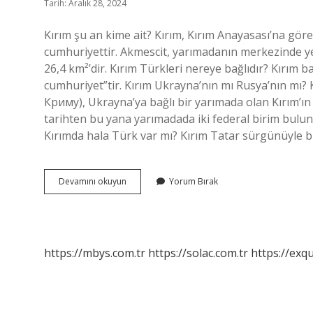
Tarih: Aralık 28, 2024
Kırım şu an kime ait? Kırım, Kırım Anayasası’na gö
cumhuriyettir. Akmescit, yarımadanın merkezinde yer
26,4 km²’dir. Kırım Türkleri nereye bağlıdır? Kırım b
cumhuriyet”tir. Kırım Ukrayna’nın mı Rusya’nın mı? 
Криму), Ukrayna’ya bağlı bir yarımada olan Kırım’ın
tarihten bu yana yarımadada iki federal birim bulun
Kırımda hala Türk var mı? Kırım Tatar sürgünüyle bi
Kırım
Devamını okuyun
Yorum Bırak
Şu
Anda
Kimin
Elinde
https://mbys.com.tr
https://solac.com.tr
https://exqu