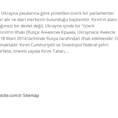
re Ukrayna yasalarına göre yönetilen özerk bir parlamenter
 alır ve idari merkezin bulunduğu başkenttir. Kırım’ın alanı
ağımsız bir devlet değil, Ukrayna içinde bir “özerk
Kırım’ın ilhakı (Rusça: Аннексия Крыма, Ukraynaca: Анексія
 18 Mart 2014 tarihinde Rusya tarafından ilhak edilmesidir. O
maktadır: Kırım Cumhuriyeti ve Sivastopol federal şehri.
rlikte, önemli sayıda Kırım Tatarı,…
isite.com.tr
Sitemap