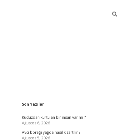
Sidebar
Son Yazılar
vdcasino
Kuduzdan kurtulan bir insan var mı ?
Ağustos 6, 2026
Avcı böreği yağda nasıl kızartılır ?
Ağustos 5, 2026