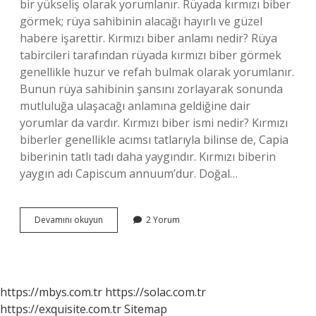
bir yükseliş olarak yorumlanır. Rüyada kırmızı biber
görmek; rüya sahibinin alacağı hayırlı ve güzel
habere işarettir. Kırmızı biber anlamı nedir? Rüya
tabircileri tarafından rüyada kırmızı biber görmek
genellikle huzur ve refah bulmak olarak yorumlanır.
Bunun rüya sahibinin şansını zorlayarak sonunda
mutluluğa ulaşacağı anlamına geldiğine dair
yorumlar da vardır. Kırmızı biber ismi nedir? Kırmızı
biberler genellikle acımsı tatlarıyla bilinse de, Capia
biberinin tatlı tadı daha yaygındır. Kırmızı biberin
yaygın adı Capiscum annuum’dur. Doğal…
Kırmızı
Devamını okuyun
2 Yorum
Biber
Anlamı
Ne
https://mbys.com.tr
https://solac.com.tr
https://exquisite.com.tr
Sitemap