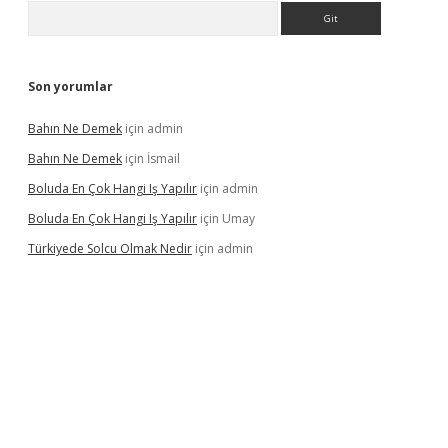
Arama
Son yorumlar
Bahın Ne Demek
için
admin
Bahın Ne Demek
için
İsmail
Boluda En Çok Hangi Iş Yapılır
için
admin
Boluda En Çok Hangi Iş Yapılır
için
Umay
Türkiyede Solcu Olmak Nedir
için
admin
ino