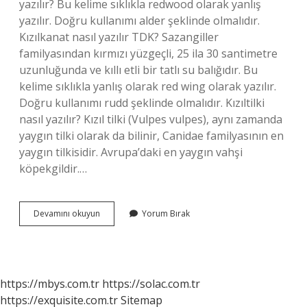
yazılır? Bu kelime sıklıkla redwood olarak yanlış
yazılır. Doğru kullanımı alder şeklinde olmalıdır.
Kızılkanat nasıl yazılır TDK? Sazangiller
familyasından kırmızı yüzgeçli, 25 ila 30 santimetre
uzunluğunda ve kıllı etli bir tatlı su balığıdır. Bu
kelime sıklıkla yanlış olarak red wing olarak yazılır.
Doğru kullanımı rudd şeklinde olmalıdır. Kızıltilki
nasıl yazılır? Kızıl tilki (Vulpes vulpes), aynı zamanda
yaygın tilki olarak da bilinir, Canidae familyasının en
yaygın tilkisidir. Avrupa’daki en yaygın vahşi
köpekgildir.…
Kızıl
Devamını okuyun
Yorum Bırak
Çam
Nasıl
Yazılır
https://mbys.com.tr
https://solac.com.tr
https://exquisite.com.tr
Sitemap