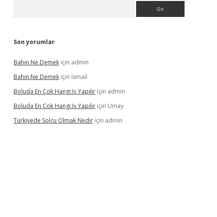
Arama
Son yorumlar
Bahın Ne Demek
için
admin
Bahın Ne Demek
için
İsmail
Boluda En Çok Hangi Iş Yapılır
için
admin
Boluda En Çok Hangi Iş Yapılır
için
Umay
Türkiyede Solcu Olmak Nedir
için
admin
ino