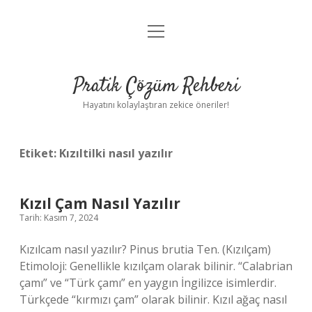
menüyü
Anasayfa
aç
Gizlilik Politikası
Pratik Çözüm Rehberi
Yasal Uyarı
Hayatını kolaylaştıran zekice öneriler!
Hakkımızda
Etiket:
Kızıltilki nasıl yazılır
Kızıl Çam Nasıl Yazılır
Tarih: Kasım 7, 2024
Kızılcam nasıl yazılır? Pinus brutia Ten. (Kızılçam)
Etimoloji: Genellikle kızılçam olarak bilinir. “Calabrian
çamı” ve “Türk çamı” en yaygın İngilizce isimlerdir.
Türkçede “kırmızı çam” olarak bilinir. Kızıl ağaç nasıl