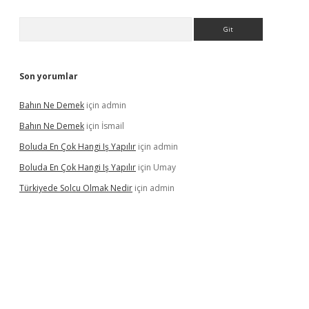
Arama
Son yorumlar
Bahın Ne Demek
için
admin
Bahın Ne Demek
için
İsmail
Boluda En Çok Hangi Iş Yapılır
için
admin
Boluda En Çok Hangi Iş Yapılır
için
Umay
Türkiyede Solcu Olmak Nedir
için
admin
ino