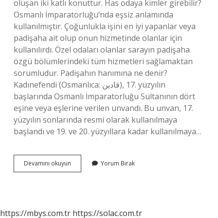
oluşan iki katlı konuttur. Has odaya kimler girebilir?
Osmanlı İmparatorluğu’nda eşsiz anlamında
kullanılmıştır. Çoğunlukla işini en iyi yapanlar veya
padişaha ait olup onun hizmetinde olanlar için
kullanılırdı. Özel odaları olanlar sarayın padişaha
özgü bölümlerindeki tüm hizmetleri sağlamaktan
sorumludur. Padişahın hanımına ne denir?
Kadınefendi (Osmanlıca: قادین), 17. yüzyılın
başlarında Osmanlı İmparatorluğu Sultanının dört
eşine veya eşlerine verilen unvandı. Bu unvan, 17.
yüzyılın sonlarında resmi olarak kullanılmaya
başlandı ve 19. ve 20. yüzyıllara kadar kullanılmaya…
Sultanların
Devamını okuyun
Yorum Bırak
Odasına
Ne
Denir
https://mbys.com.tr
https://solac.com.tr