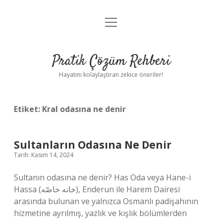
menüyü
Anasayfa
aç
Gizlilik Politikası
Pratik Çözüm Rehberi
Yasal Uyarı
Hayatını kolaylaştıran zekice öneriler!
Hakkımızda
Etiket:
Kral odasına ne denir
Sultanların Odasına Ne Denir
Tarih: Kasım 14, 2024
Sultanın odasına ne denir? Has Oda veya Hane-i
Hassa (خانه خاصّه), Enderun ile Harem Dairesi
arasında bulunan ve yalnızca Osmanlı padişahının
hizmetine ayrılmış, yazlık ve kışlık bölümlerden