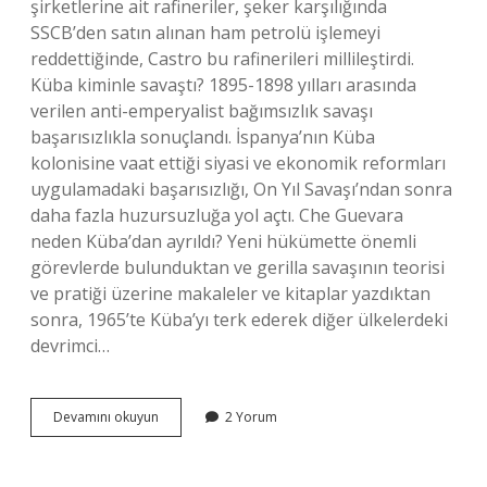
şirketlerine ait rafineriler, şeker karşılığında
SSCB’den satın alınan ham petrolü işlemeyi
reddettiğinde, Castro bu rafinerileri millileştirdi.
Küba kiminle savaştı? 1895-1898 yılları arasında
verilen anti-emperyalist bağımsızlık savaşı
başarısızlıkla sonuçlandı. İspanya’nın Küba
kolonisine vaat ettiği siyasi ve ekonomik reformları
uygulamadaki başarısızlığı, On Yıl Savaşı’ndan sonra
daha fazla huzursuzluğa yol açtı. Che Guevara
neden Küba’dan ayrıldı? Yeni hükümette önemli
görevlerde bulunduktan ve gerilla savaşının teorisi
ve pratiği üzerine makaleler ve kitaplar yazdıktan
sonra, 1965’te Küba’yı terk ederek diğer ülkelerdeki
devrimci…
1959
Devamını okuyun
2 Yorum
Daki
Küba
Devrimi