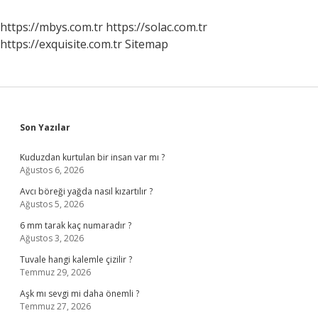
Kime
Karşı
https://mbys.com.tr
https://solac.com.tr
Yapılmıştır
https://exquisite.com.tr
Sitemap
Sidebar
Son Yazılar
Kuduzdan kurtulan bir insan var mı ?
Ağustos 6, 2026
Avcı böreği yağda nasıl kızartılır ?
Ağustos 5, 2026
6 mm tarak kaç numaradır ?
Ağustos 3, 2026
Tuvale hangi kalemle çizilir ?
Temmuz 29, 2026
Aşk mı sevgi mi daha önemli ?
Temmuz 27, 2026