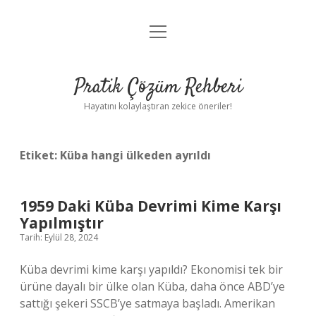
menüyü
Anasayfa
aç
Gizlilik Politikası
Pratik Çözüm Rehberi
Yasal Uyarı
Hayatını kolaylaştıran zekice öneriler!
Hakkımızda
Etiket:
Küba hangi ülkeden ayrıldı
1959 Daki Küba Devrimi Kime Karşı
Yapılmıştır
Tarih: Eylül 28, 2024
Küba devrimi kime karşı yapıldı? Ekonomisi tek bir
ürüne dayalı bir ülke olan Küba, daha önce ABD’ye
sattığı şekeri SSCB’ye satmaya başladı. Amerikan