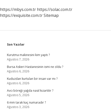
Kime
Karşı
https://mbys.com.tr
https://solac.com.tr
Yapılmıştır
https://exquisite.com.tr
Sitemap
Sidebar
Son Yazılar
Kurutma makinesini kim yaptı ?
Ağustos 7, 2026
Bursa Askeri Hastanesinin ismi ne oldu ?
Ağustos 6, 2026
Kuduzdan kurtulan bir insan var mı ?
Ağustos 6, 2026
Avcı böreği yağda nasıl kızartılır ?
Ağustos 5, 2026
6 mm tarak kaç numaradır ?
Ağustos 3, 2026