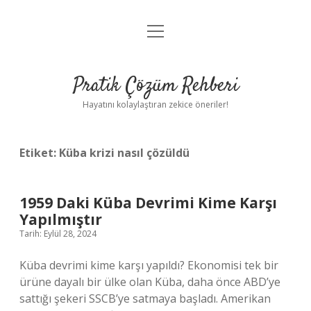
menüyü
Anasayfa
aç
Gizlilik Politikası
Pratik Çözüm Rehberi
Yasal Uyarı
Hayatını kolaylaştıran zekice öneriler!
Hakkımızda
Etiket:
Küba krizi nasıl çözüldü
1959 Daki Küba Devrimi Kime Karşı
Yapılmıştır
Tarih: Eylül 28, 2024
Küba devrimi kime karşı yapıldı? Ekonomisi tek bir
ürüne dayalı bir ülke olan Küba, daha önce ABD’ye
sattığı şekeri SSCB’ye satmaya başladı. Amerikan