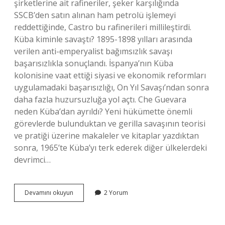
şirketlerine ait rafineriler, şeker karşılığında
SSCB’den satın alınan ham petrolü işlemeyi
reddettiğinde, Castro bu rafinerileri millileştirdi.
Küba kiminle savaştı? 1895-1898 yılları arasında
verilen anti-emperyalist bağımsızlık savaşı
başarısızlıkla sonuçlandı. İspanya’nın Küba
kolonisine vaat ettiği siyasi ve ekonomik reformları
uygulamadaki başarısızlığı, On Yıl Savaşı’ndan sonra
daha fazla huzursuzluğa yol açtı. Che Guevara
neden Küba’dan ayrıldı? Yeni hükümette önemli
görevlerde bulunduktan ve gerilla savaşının teorisi
ve pratiği üzerine makaleler ve kitaplar yazdıktan
sonra, 1965’te Küba’yı terk ederek diğer ülkelerdeki
devrimci…
1959
Devamını okuyun
2 Yorum
Daki
Küba
Devrimi