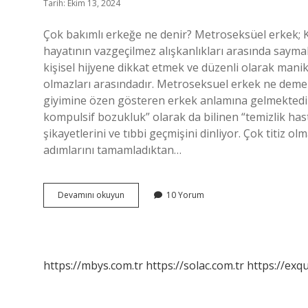
Tarih: Ekim 13, 2024
Çok bakımlı erkeğe ne denir? Metroseksüel erkek; Ki
hayatının vazgeçilmez alışkanlıkları arasında sayma
kişisel hijyene dikkat etmek ve düzenli olarak man
olmazları arasındadır. Metroseksuel erkek ne dem
giyimine özen gösteren erkek anlamına gelmektedir. T
kompulsif bozukluk” olarak da bilinen “temizlik hast
şikayetlerini ve tıbbi geçmişini dinliyor. Çok titiz olma
adımlarını tamamladıktan…
Titiz
Devamını okuyun
10 Yorum
Erkeklere
Ne
Denir
https://mbys.com.tr
https://solac.com.tr
https://exqu