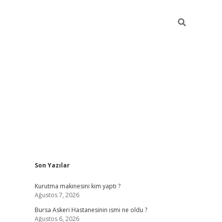
Sidebar
Son Yazılar
vdcasino
Kurutma makinesini kim yaptı ?
Ağustos 7, 2026
Bursa Askeri Hastanesinin ismi ne oldu ?
Ağustos 6, 2026