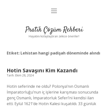
menüyü
Anasayfa
aç
Gizlilik Politikası
Pratik Çözüm Rehberi
Yasal Uyarı
Hayatını kolaylaştıran zekice öneriler!
Hakkımızda
Etiket:
Lehistan hangi padişah döneminde alındı
Hotin Savaşını Kim Kazandı
Tarih: Ekim 28, 2024
Hotin seferinde ne oldu? Polonya’nın Osmanlı
İmparatorluğu’nun iç işlerine karışması sonucunda
genç Osmanlı, İmparatorluk Seferi’ni kendisi ilan
etti. Eylül 1621’de Hotin Kalesi kuşatıldı. 33 günlük