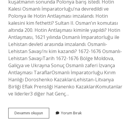
kuşatmanın sonunda Polonya barış istedi. Hotin
Kalesi Osmanlı İmparatorluğu’na devredildi ve
Polonya ile Hotin Antlaşması imzalandı. Hotin
kalesini kim fethetti? Sultan II. Osman’ın komutası
altında 200. Hotin Antlaşması kiminle yapıldı? Hotin
Antlaşması, 1621 yılında Osmanlı İmparatorluğu ile
Lehistan devleti arasında imzalandı. Osmanlı-
Lehistan Savaşı’nı kim kazandı? 1672-1676 Osmanlı-
Lehistan SavaşıTarih 1672-1676 Bölge Moldova,
Galiçya ve Ukrayna Sonuç Osmanlı zaferi İzvança
Antlaşması TaraflarOsmanlı İmparatorluğu Kırım
Hanlığı Doroshenko KazaklarıLehistan-Litvanya
Birliği Eflak Prensliği Hanenko KazaklarıKomutanlar
ve liderler3 diğer hat Genç…
Hotin
Devamını okuyun
Yorum Bırak
Savaşını
Kim
Kazandı