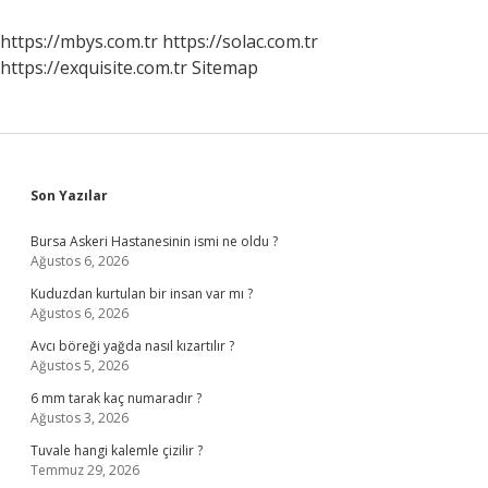
https://mbys.com.tr
https://solac.com.tr
https://exquisite.com.tr
Sitemap
Sidebar
Son Yazılar
Bursa Askeri Hastanesinin ismi ne oldu ?
Ağustos 6, 2026
Kuduzdan kurtulan bir insan var mı ?
Ağustos 6, 2026
Avcı böreği yağda nasıl kızartılır ?
Ağustos 5, 2026
6 mm tarak kaç numaradır ?
Ağustos 3, 2026
Tuvale hangi kalemle çizilir ?
Temmuz 29, 2026