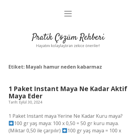
menüyü
Anasayfa
aç
Gizlilik Politikası
Pratik Çözüm Rehberi
Yasal Uyarı
Hayatını kolaylaştıran zekice öneriler!
Hakkımızda
Etiket:
Mayalı hamur neden kabarmaz
1 Paket Instant Maya Ne Kadar Aktif
Maya Eder
Tarih: Eylül 30, 2024
1 Paket Instant maya Yerine Ne Kadar Kuru maya?
100 gr yaş maya: 100 x 0,50 = 50 gr kuru maya.
(Miktar 0,50 ile çarpılır)
100 gr yaş maya = 100 x