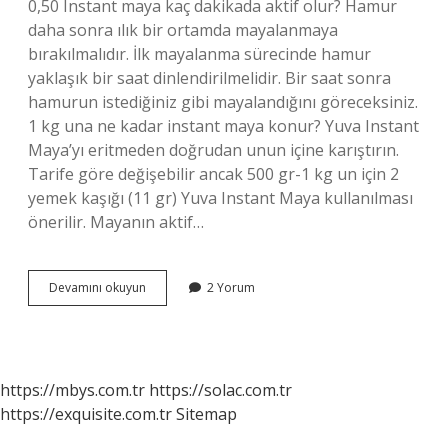
0,50 Instant maya kaç dakikada aktif olur? Hamur
daha sonra ılık bir ortamda mayalanmaya
bırakılmalıdır. İlk mayalanma sürecinde hamur
yaklaşık bir saat dinlendirilmelidir. Bir saat sonra
hamurun istediğiniz gibi mayalandığını göreceksiniz.
1 kg una ne kadar instant maya konur? Yuva Instant
Maya’yı eritmeden doğrudan unun içine karıştırın.
Tarife göre değişebilir ancak 500 gr-1 kg un için 2
yemek kaşığı (11 gr) Yuva Instant Maya kullanılması
önerilir. Mayanın aktif…
1
Devamını okuyun
2 Yorum
Paket
Instant
Maya
Ne
Kadar
https://mbys.com.tr
https://solac.com.tr
Aktif
https://exquisite.com.tr
Sitemap
Maya
Eder