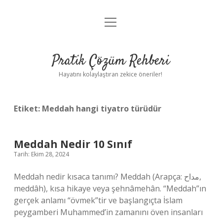
menüyü
Anasayfa
aç
Gizlilik Politikası
Pratik Çözüm Rehberi
Yasal Uyarı
Hayatını kolaylaştıran zekice öneriler!
Hakkımızda
Etiket:
Meddah hangi tiyatro türüdür
Meddah Nedir 10 Sınıf
Tarih: Ekim 28, 2024
Meddah nedir kısaca tanımı? Meddah (Arapça: مداح,
meddâh), kısa hikaye veya şehnâmehân. “Meddah”ın
gerçek anlamı “övmek”tir ve başlangıçta İslam
peygamberi Muhammed’in zamanını öven insanları