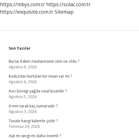
https://mbys.com.tr
https://solac.com.tr
https://exquisite.com.tr
Sitemap
Sidebar
Son Yazılar
Bursa Askeri Hastanesinin ismi ne oldu ?
Ağustos 6, 2026
Kuduzdan kurtulan bir insan var mı ?
Ağustos 6, 2026
Avcı böreği yağda nasıl kızartılır ?
Ağustos 5, 2026
6 mm tarak kaç numaradır ?
Ağustos 3, 2026
Tuvale hangi kalemle çizilir ?
Temmuz 29, 2026
Aşk mı sevgi mi daha önemli ?