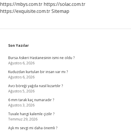
https://mbys.com.tr
https://solac.com.tr
https://exquisite.com.tr
Sitemap
Sidebar
Son Yazılar
Bursa Askeri Hastanesinin ismi ne oldu ?
Ağustos 6, 2026
Kuduzdan kurtulan bir insan var mı ?
Ağustos 6, 2026
Avcı böreği yağda nasıl kızartılır ?
Ağustos 5, 2026
6 mm tarak kaç numaradır ?
Ağustos 3, 2026
Tuvale hangi kalemle çizilir ?
Temmuz 29, 2026
Aşk mı sevgi mi daha önemli ?