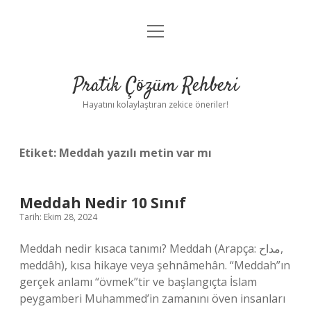
menüyü
Anasayfa
aç
Gizlilik Politikası
Pratik Çözüm Rehberi
Yasal Uyarı
Hayatını kolaylaştıran zekice öneriler!
Hakkımızda
Etiket:
Meddah yazılı metin var mı
Meddah Nedir 10 Sınıf
Tarih: Ekim 28, 2024
Meddah nedir kısaca tanımı? Meddah (Arapça: مداح,
meddâh), kısa hikaye veya şehnâmehân. “Meddah”ın
gerçek anlamı “övmek”tir ve başlangıçta İslam
peygamberi Muhammed’in zamanını öven insanları