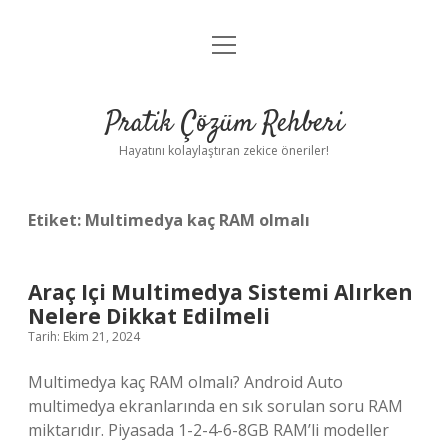
menüyü
Anasayfa
aç
Gizlilik Politikası
Pratik Çözüm Rehberi
Yasal Uyarı
Hayatını kolaylaştıran zekice öneriler!
Hakkımızda
Etiket:
Multimedya kaç RAM olmalı
Araç Içi Multimedya Sistemi Alırken
Nelere Dikkat Edilmeli
Tarih: Ekim 21, 2024
Multimedya kaç RAM olmalı? Android Auto
multimedya ekranlarında en sık sorulan soru RAM
miktarıdır. Piyasada 1-2-4-6-8GB RAM’li modeller