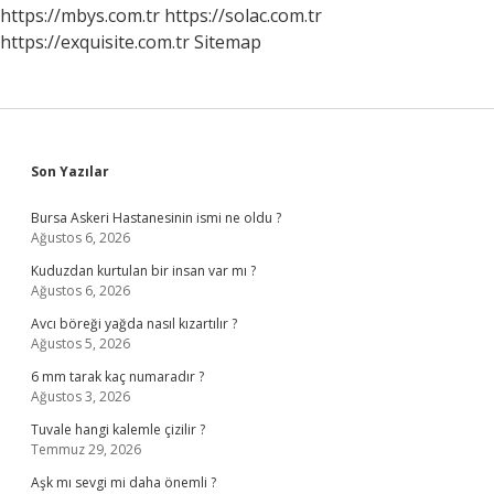
Nelere
https://mbys.com.tr
https://solac.com.tr
Dikkat
https://exquisite.com.tr
Sitemap
Edilmeli
Sidebar
Son Yazılar
Bursa Askeri Hastanesinin ismi ne oldu ?
Ağustos 6, 2026
Kuduzdan kurtulan bir insan var mı ?
Ağustos 6, 2026
Avcı böreği yağda nasıl kızartılır ?
Ağustos 5, 2026
6 mm tarak kaç numaradır ?
Ağustos 3, 2026
Tuvale hangi kalemle çizilir ?
Temmuz 29, 2026
Aşk mı sevgi mi daha önemli ?