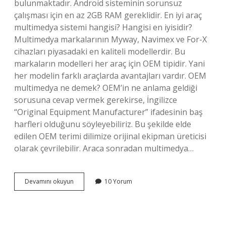
bulunmaktadır. Android sisteminin sorunsuz
çalışması için en az 2GB RAM gereklidir. En iyi araç
multimedya sistemi hangisi? Hangisi en iyisidir?
Multimedya markalarının Myway, Navimex ve For-X
cihazları piyasadaki en kaliteli modellerdir. Bu
markaların modelleri her araç için OEM tipidir. Yani
her modelin farklı araçlarda avantajları vardır. OEM
multimedya ne demek? OEM’in ne anlama geldiği
sorusuna cevap vermek gerekirse, İngilizce
“Original Equipment Manufacturer” ifadesinin baş
harfleri olduğunu söyleyebiliriz. Bu şekilde elde
edilen OEM terimi dilimize orijinal ekipman üreticisi
olarak çevrilebilir. Araca sonradan multimedya…
Araç
Devamını okuyun
10 Yorum
Içi
Multimedya
Sistemi
Alırken