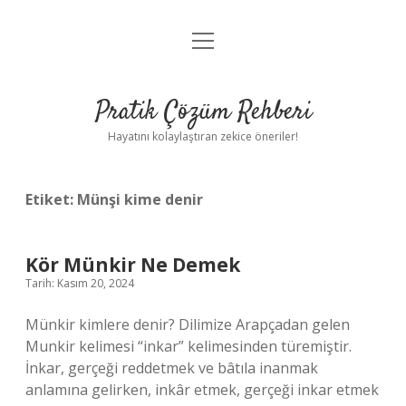
menüyü
Anasayfa
aç
Gizlilik Politikası
Pratik Çözüm Rehberi
Yasal Uyarı
Hayatını kolaylaştıran zekice öneriler!
Hakkımızda
Etiket:
Münşi kime denir
Kör Münkir Ne Demek
Tarih: Kasım 20, 2024
Münkir kimlere denir? Dilimize Arapçadan gelen
Munkir kelimesi “inkar” kelimesinden türemiştir.
İnkar, gerçeği reddetmek ve bâtıla inanmak
anlamına gelirken, inkâr etmek, gerçeği inkar etmek