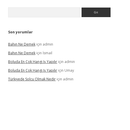
Arama
Son yorumlar
Bahın Ne Demek
için
admin
Bahın Ne Demek
için
İsmail
Boluda En Çok Hangi Iş Yapılır
için
admin
Boluda En Çok Hangi Iş Yapılır
için
Umay
Türkiyede Solcu Olmak Nedir
için
admin
ino