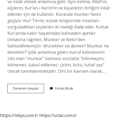
ve inkâr etmek anlamına gelir. Aynı kelime, Allah’ın,
elçilerin, Kur’an-ı Kerim’in ve kıyametin birliğini inkâr
edenler için de kullanılır. Kuranda münker Nekir
geçiyor mu? Terim, kıstak bölgesinde insanları
sorguladıkları söylenen iki meleği ifade eder. Kutsal
Kur’an’da kabir hayatından bahseden ayetler
olmasına rağmen, Münker ve Nekir’den
bahsedilmemiştir. Münekker ne demek? Munkar ne
demektir? İyilik anlamına gelen maruf kelimesinin
zıttı olan “munkar” kelimesi sözlükte “bilinmeyen,
bilinemez, kabul edilemez, çirkin, kötü, tuhaf şey”
olarak tanımlanmaktadır. Dini bir kavram olarak,…
Kör
Devamını okuyun
Yorum Bırak
Münkir
Ne
Demek
https://mbys.com.tr
https://solac.com.tr