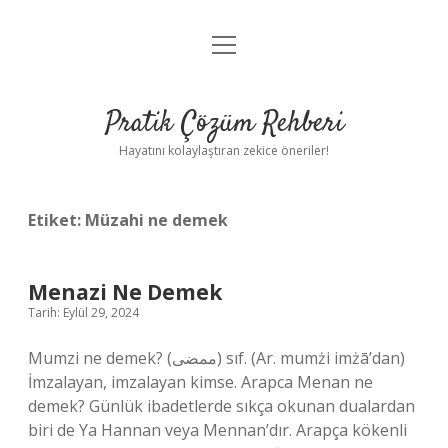
menüyü
Anasayfa
aç
Gizlilik Politikası
Pratik Çözüm Rehberi
Yasal Uyarı
Hayatını kolaylaştıran zekice öneriler!
Hakkımızda
Etiket:
Müzahi ne demek
Menazi Ne Demek
Tarih: Eylül 29, 2024
Mumzi ne demek? (ﻣﻤﻀﻰ) sıf. (Ar. mumżі imżā’dan)
İmzalayan, imzalayan kimse. Arapca Menan ne
demek? Günlük ibadetlerde sıkça okunan dualardan
biri de Ya Hannan veya Mennan’dır. Arapça kökenli