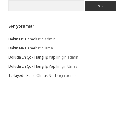
Arama
Son yorumlar
Bahın Ne Demek
için
admin
Bahın Ne Demek
için
İsmail
Boluda En Çok Hangi Iş Yapılır
için
admin
Boluda En Çok Hangi Iş Yapılır
için
Umay
Türkiyede Solcu Olmak Nedir
için
admin
ino