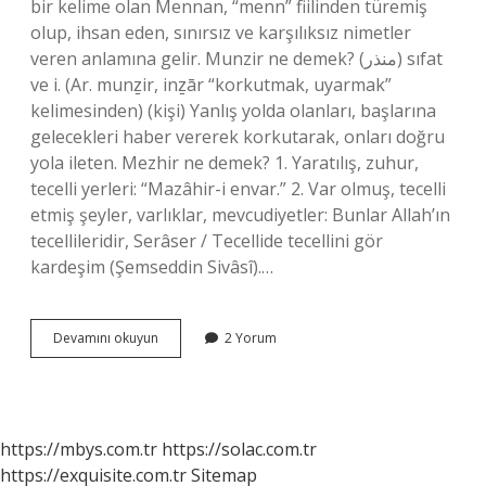
bir kelime olan Mennan, “menn” fiilinden türemiş
olup, ihsan eden, sınırsız ve karşılıksız nimetler
veren anlamına gelir. Munzir ne demek? (ﻣﻨﺬﺭ) sıfat
ve i. (Ar. munẕir, inẕār “korkutmak, uyarmak”
kelimesinden) (kişi) Yanlış yolda olanları, başlarına
gelecekleri haber vererek korkutarak, onları doğru
yola ileten. Mezhir ne demek? 1. Yaratılış, zuhur,
tecelli yerleri: “Mazâhir-i envar.” 2. Var olmuş, tecelli
etmiş şeyler, varlıklar, mevcudiyetler: Bunlar Allah’ın
tecellileridir, Serâser / Tecellide tecellini gör
kardeşim (Şemseddin Sivâsî).…
Menazi
Devamını okuyun
2 Yorum
Ne
Demek
https://mbys.com.tr
https://solac.com.tr
https://exquisite.com.tr
Sitemap