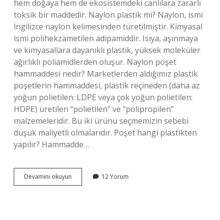
hem doğaya hem de ekosistemdeki canlılara zararlı
toksik bir maddedir. Naylon plastik mi? Naylon, ismi
İngilizce naylon kelimesinden türetilmiştir. Kimyasal
ismi polihekzametilen adipamiddir. Isıya, aşınmaya
ve kimyasallara dayanıklı plastik, yüksek moleküler
ağırlıklı poliamidlerden oluşur. Naylon poşet
hammaddesi nedir? Marketlerden aldığımız plastik
poşetlerin hammaddesi, plastik reçineden (daha az
yoğun polietilen: LDPE veya çok yoğun polietilen:
HDPE) üretilen “polietilen” ve “polipropilen”
malzemeleridir. Bu iki ürünü seçmemizin sebebi
düşük maliyetli olmalarıdır. Poşet hangi plastikten
yapılır? Hammadde…
Naylon
Devamını okuyun
12 Yorum
Poşet
Plastik
Mi