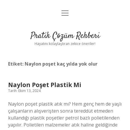
menüyü
Anasayfa
aç
Gizlilik Politikası
Pratik Çözüm Rehberi
Yasal Uyarı
Hayatını kolaylaştıran zekice öneriler!
Hakkımızda
Etiket:
Naylon poşet kaç yılda yok olur
Naylon Poşet Plastik Mi
Tarih: Ekim 13, 2024
Naylon poşet plastik atık mı? Hem genç hem de yaşlı
çalışanların alışverişten sonra tereddüt etmeden
kullandığı plastik poşetler petrol bazlı polietilenden
yapılır. Polietilen malzemeler atık haline geldiğinde