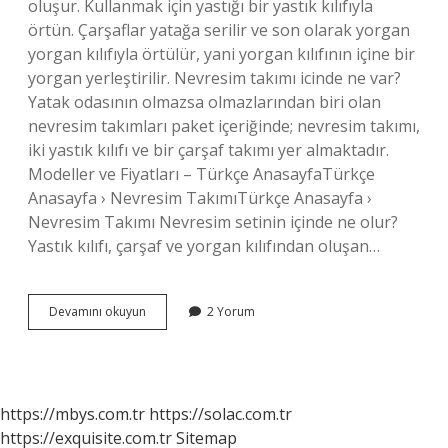
oluşur. Kullanmak için yastığı bir yastık kılıfıyla
örtün. Çarşaflar yatağa serilir ve son olarak yorgan
yorgan kılıfıyla örtülür, yani yorgan kılıfının içine bir
yorgan yerleştirilir. Nevresim takımı icinde ne var?
Yatak odasının olmazsa olmazlarından biri olan
nevresim takımları paket içeriğinde; nevresim takımı,
iki yastık kılıfı ve bir çarşaf takımı yer almaktadır.
Modeller ve Fiyatları – Türkçe AnasayfaTürkçe
Anasayfa › Nevresim TakımıTürkçe Anasayfa ›
Nevresim Takımı Nevresim setinin içinde ne olur?
Yastık kılıfı, çarşaf ve yorgan kılıfından oluşan…
Nevresim
Devamını okuyun
2 Yorum
Takımı
Içinde
Ne
Var
https://mbys.com.tr
https://solac.com.tr
https://exquisite.com.tr
Sitemap