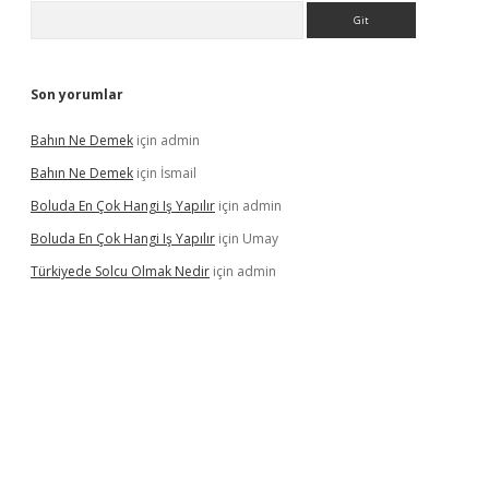
Arama
Son yorumlar
Bahın Ne Demek
için
admin
Bahın Ne Demek
için
İsmail
Boluda En Çok Hangi Iş Yapılır
için
admin
Boluda En Çok Hangi Iş Yapılır
için
Umay
Türkiyede Solcu Olmak Nedir
için
admin
ino