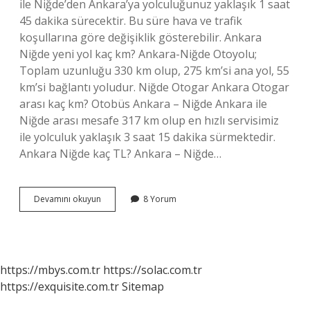
ile Niğde’den Ankara’ya yolculuğunuz yaklaşık 1 saat
45 dakika sürecektir. Bu süre hava ve trafik
koşullarına göre değişiklik gösterebilir. Ankara
Niğde yeni yol kaç km? Ankara-Niğde Otoyolu;
Toplam uzunluğu 330 km olup, 275 km’si ana yol, 55
km’si bağlantı yoludur. Niğde Otogar Ankara Otogar
arası kaç km? Otobüs Ankara – Niğde Ankara ile
Niğde arası mesafe 317 km olup en hızlı servisimiz
ile yolculuk yaklaşık 3 saat 15 dakika sürmektedir.
Ankara Niğde kaç TL? Ankara – Niğde…
Niğde
Devamını okuyun
8 Yorum
Ankara
Arası
Kaç
Saat
Sürer
https://mbys.com.tr
https://solac.com.tr
https://exquisite.com.tr
Sitemap