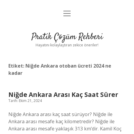
menüyü
Anasayfa
aç
Gizlilik Politikası
Pratik Çözüm Rehberi
Yasal Uyarı
Hayatını kolaylaştıran zekice öneriler!
Hakkımızda
Etiket:
Niğde Ankara otoban ücreti 2024 ne
kadar
Niğde Ankara Arası Kaç Saat Sürer
Tarih: Ekim 21, 2024
Niğde Ankara arası kaç saat sürüyor? Niğde ile
Ankara arası mesafe kaç kilometredir? Niğde ile
Ankara arası mesafe yaklaşık 313 km’dir. Kamil Koç