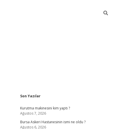
Sidebar
Son Yazılar
vdcasino
Kurutma makinesini kim yaptı ?
Ağustos 7, 2026
Bursa Askeri Hastanesinin ismi ne oldu ?
Ağustos 6, 2026