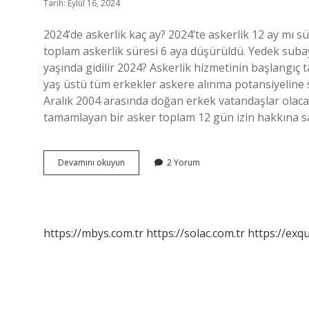
Tarih: Eylül 16, 2024
2024’de askerlik kaç ay? 2024’te askerlik 12 ay mı 
toplam askerlik süresi 6 aya düşürüldü. Yedek subayl
yaşında gidilir 2024? Askerlik hizmetinin başlangıç ​​t
yaş üstü tüm erkekler askere alınma potansiyeline s
Aralık 2004 arasında doğan erkek vatandaşlar olacak.
tamamlayan bir asker toplam 12 gün izin hakkına sahi
2025
Devamını okuyun
2 Yorum
Askerlik
Kaç
Ay
https://mbys.com.tr
https://solac.com.tr
https://exqu