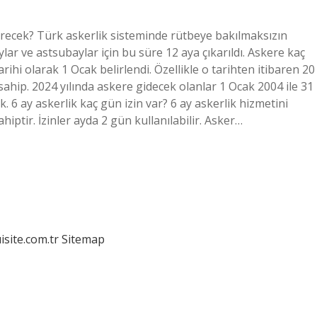
sürecek? Türk askerlik sisteminde rütbeye bakılmaksızın
ar ve astsubaylar için bu süre 12 aya çıkarıldı. Askere kaç
arihi olarak 1 Ocak belirlendi. Özellikle o tarihten itibaren 20
ahip. 2024 yılında askere gidecek olanlar 1 Ocak 2004 ile 31
 6 ay askerlik kaç gün izin var? 6 ay askerlik hizmetini
ptir. İzinler ayda 2 gün kullanılabilir. Asker…
isite.com.tr
Sitemap