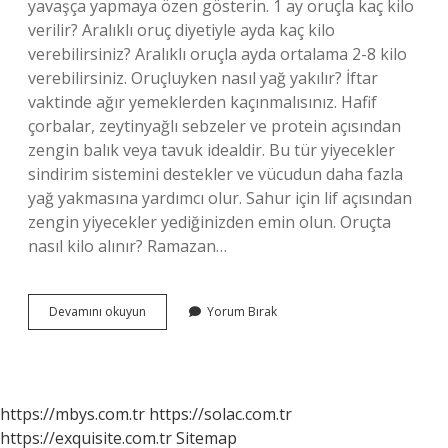
yavaşça yapmaya özen gösterin. 1 ay oruçla kaç kilo
verilir? Aralıklı oruç diyetiyle ayda kaç kilo
verebilirsiniz? Aralıklı oruçla ayda ortalama 2-8 kilo
verebilirsiniz. Oruçluyken nasıl yağ yakılır? İftar
vaktinde ağır yemeklerden kaçınmalısınız. Hafif
çorbalar, zeytinyağlı sebzeler ve protein açısından
zengin balık veya tavuk idealdir. Bu tür yiyecekler
sindirim sistemini destekler ve vücudun daha fazla
yağ yakmasına yardımcı olur. Sahur için lif açısından
zengin yiyecekler yediğinizden emin olun. Oruçta
nasıl kilo alınır? Ramazan…
Oruçluyken
Devamını okuyun
Yorum Bırak
Nasıl
Hızlı
Kilo
Verilir
https://mbys.com.tr
https://solac.com.tr
https://exquisite.com.tr
Sitemap