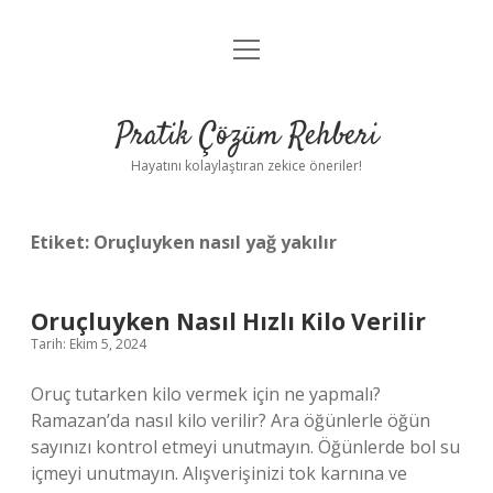
menüyü
Anasayfa
aç
Gizlilik Politikası
Pratik Çözüm Rehberi
Yasal Uyarı
Hayatını kolaylaştıran zekice öneriler!
Hakkımızda
Etiket:
Oruçluyken nasıl yağ yakılır
Oruçluyken Nasıl Hızlı Kilo Verilir
Tarih: Ekim 5, 2024
Oruç tutarken kilo vermek için ne yapmalı?
Ramazan’da nasıl kilo verilir? Ara öğünlerle öğün
sayınızı kontrol etmeyi unutmayın. Öğünlerde bol su
içmeyi unutmayın. Alışverişinizi tok karnına ve