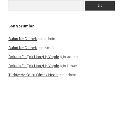
Arama
Son yorumlar
Bahın Ne Demek
için
admin
Bahın Ne Demek
için
İsmail
Boluda En Çok Hangi Iş Yapılır
için
admin
Boluda En Çok Hangi Iş Yapılır
için
Umay
Türkiyede Solcu Olmak Nedir
için
admin
no