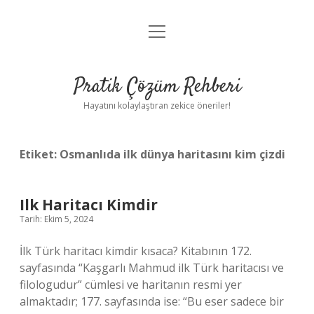
menüyü
Anasayfa
aç
Gizlilik Politikası
Pratik Çözüm Rehberi
Yasal Uyarı
Hayatını kolaylaştıran zekice öneriler!
Hakkımızda
Etiket:
Osmanlıda ilk dünya haritasını kim çizdi
Ilk Haritacı Kimdir
Tarih: Ekim 5, 2024
İlk Türk haritacı kimdir kısaca? Kitabının 172.
sayfasında “Kaşgarlı Mahmud ilk Türk haritacısı ve
filologudur” cümlesi ve haritanın resmi yer
almaktadır; 177. sayfasında ise: “Bu eser sadece bir