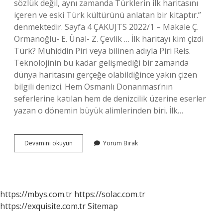
sözlük değil, aynı zamanda Türklerin ilk haritasını
içeren ve eski Türk kültürünü anlatan bir kitaptır.”
denmektedir. Sayfa 4 ÇAKUJTS 2022/1 – Makale Ç.
Ormanoğlu- E. Ünal- Z. Çevlik … İlk haritayı kim çizdi
Türk? Muhiddin Piri veya bilinen adıyla Piri Reis.
Teknolojinin bu kadar gelişmediği bir zamanda
dünya haritasını gerçeğe olabildiğince yakın çizen
bilgili denizci. Hem Osmanlı Donanması’nın
seferlerine katılan hem de denizcilik üzerine eserler
yazan o dönemin büyük alimlerinden biri. İlk…
Ilk
Devamını okuyun
Yorum Bırak
Haritacı
Kimdir
https://mbys.com.tr
https://solac.com.tr
https://exquisite.com.tr
Sitemap