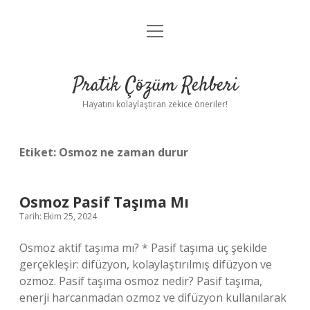
menüyü
Anasayfa
aç
Gizlilik Politikası
Pratik Çözüm Rehberi
Yasal Uyarı
Hayatını kolaylaştıran zekice öneriler!
Hakkımızda
Etiket:
Osmoz ne zaman durur
Osmoz Pasif Taşıma Mı
Tarih: Ekim 25, 2024
Osmoz aktif taşıma mı? * Pasif taşıma üç şekilde
gerçekleşir: difüzyon, kolaylaştırılmış difüzyon ve
ozmoz. Pasif taşıma osmoz nedir? Pasif taşıma,
enerji harcanmadan ozmoz ve difüzyon kullanılarak