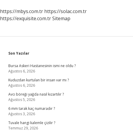
https://mbys.com.tr
https://solac.com.tr
https://exquisite.com.tr
Sitemap
Sidebar
Son Yazılar
Bursa Askeri Hastanesinin ismi ne oldu ?
Ağustos 6, 2026
Kuduzdan kurtulan bir insan var mı ?
Ağustos 6, 2026
Avcı böreği yağda nasıl kızartılır ?
Ağustos 5, 2026
6 mm tarak kaç numaradır ?
Ağustos 3, 2026
Tuvale hangi kalemle çizilir ?
Temmuz 29, 2026