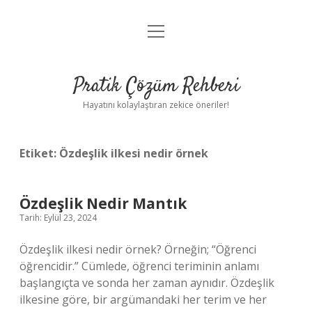
menüyü
Anasayfa
aç
Gizlilik Politikası
Pratik Çözüm Rehberi
Yasal Uyarı
Hayatını kolaylaştıran zekice öneriler!
Hakkımızda
Etiket:
Özdeşlik ilkesi nedir örnek
Özdeşlik Nedir Mantık
Tarih: Eylül 23, 2024
Özdeşlik ilkesi nedir örnek? Örneğin; “Öğrenci
öğrencidir.” Cümlede, öğrenci teriminin anlamı
başlangıçta ve sonda her zaman aynıdır. Özdeşlik
ilkesine göre, bir argümandaki her terim ve her