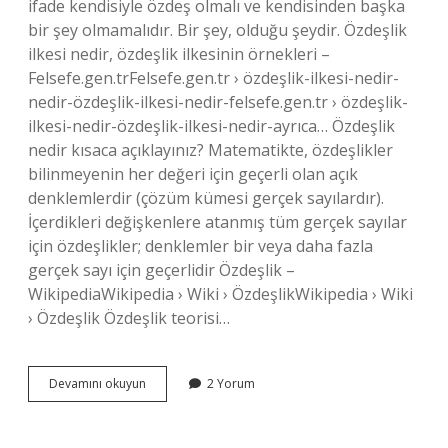
ifade kendisiyle özdeş olmalı ve kendisinden başka
bir şey olmamalıdır. Bir şey, olduğu şeydir. Özdeşlik
ilkesi nedir, özdeşlik ilkesinin örnekleri –
Felsefe.gen.trFelsefe.gen.tr › özdeşlik-ilkesi-nedir-
nedir-özdeşlik-ilkesi-nedir-felsefe.gen.tr › özdeşlik-
ilkesi-nedir-özdeşlik-ilkesi-nedir-ayrıca… Özdeşlik
nedir kısaca açıklayınız? Matematikte, özdeşlikler
bilinmeyenin her değeri için geçerli olan açık
denklemlerdir (çözüm kümesi gerçek sayılardır).
İçerdikleri değişkenlere atanmış tüm gerçek sayılar
için özdeşlikler; denklemler bir veya daha fazla
gerçek sayı için geçerlidir Özdeşlik –
WikipediaWikipedia › Wiki › ÖzdeşlikWikipedia › Wiki
› Özdeşlik Özdeşlik teorisi…
Özdeşlik
Devamını okuyun
2 Yorum
Nedir
Mantık