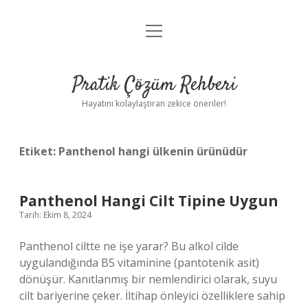
menüyü
Anasayfa
aç
Gizlilik Politikası
Pratik Çözüm Rehberi
Yasal Uyarı
Hayatını kolaylaştıran zekice öneriler!
Hakkımızda
Etiket:
Panthenol hangi ülkenin ürünüdür
Panthenol Hangi Cilt Tipine Uygun
Tarih: Ekim 8, 2024
Panthenol ciltte ne işe yarar? Bu alkol cilde
uygulandığında B5 vitaminine (pantotenik asit)
dönüşür. Kanıtlanmış bir nemlendirici olarak, suyu
cilt bariyerine çeker. İltihap önleyici özelliklere sahip