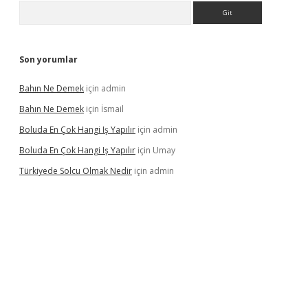
Arama
Son yorumlar
Bahın Ne Demek
için
admin
Bahın Ne Demek
için
İsmail
Boluda En Çok Hangi Iş Yapılır
için
admin
Boluda En Çok Hangi Iş Yapılır
için
Umay
Türkiyede Solcu Olmak Nedir
için
admin
ino