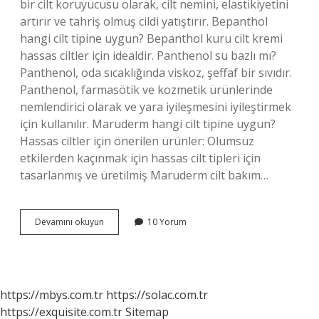
bir cilt koruyucusu olarak, cilt nemini, elastikiyetini
artırır ve tahriş olmuş cildi yatıştırır. Bepanthol
hangi cilt tipine uygun? Bepanthol kuru cilt kremi
hassas ciltler için idealdir. Panthenol su bazlı mı?
Panthenol, oda sıcaklığında viskoz, şeffaf bir sıvıdır.
Panthenol, farmasötik ve kozmetik ürünlerinde
nemlendirici olarak ve yara iyileşmesini iyileştirmek
için kullanılır. Maruderm hangi cilt tipine uygun?
Hassas ciltler için önerilen ürünler: Olumsuz
etkilerden kaçınmak için hassas cilt tipleri için
tasarlanmış ve üretilmiş Maruderm cilt bakım…
Panthenol
Devamını okuyun
10 Yorum
Hangi
Cilt
Tipine
Uygun
https://mbys.com.tr
https://solac.com.tr
https://exquisite.com.tr
Sitemap