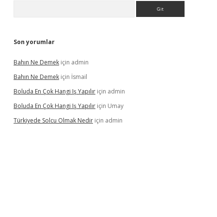
Arama
Son yorumlar
Bahın Ne Demek
için
admin
Bahın Ne Demek
için
İsmail
Boluda En Çok Hangi Iş Yapılır
için
admin
Boluda En Çok Hangi Iş Yapılır
için
Umay
Türkiyede Solcu Olmak Nedir
için
admin
ino