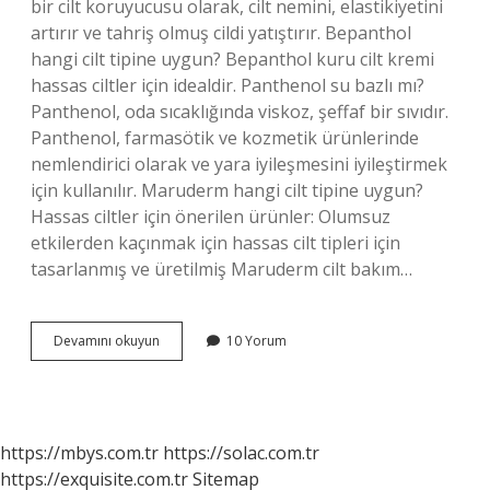
bir cilt koruyucusu olarak, cilt nemini, elastikiyetini
artırır ve tahriş olmuş cildi yatıştırır. Bepanthol
hangi cilt tipine uygun? Bepanthol kuru cilt kremi
hassas ciltler için idealdir. Panthenol su bazlı mı?
Panthenol, oda sıcaklığında viskoz, şeffaf bir sıvıdır.
Panthenol, farmasötik ve kozmetik ürünlerinde
nemlendirici olarak ve yara iyileşmesini iyileştirmek
için kullanılır. Maruderm hangi cilt tipine uygun?
Hassas ciltler için önerilen ürünler: Olumsuz
etkilerden kaçınmak için hassas cilt tipleri için
tasarlanmış ve üretilmiş Maruderm cilt bakım…
Panthenol
Devamını okuyun
10 Yorum
Hangi
Cilt
Tipine
Uygun
https://mbys.com.tr
https://solac.com.tr
https://exquisite.com.tr
Sitemap