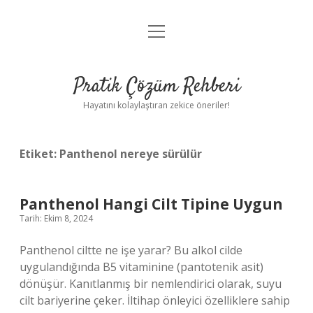
menüyü
Anasayfa
aç
Gizlilik Politikası
Pratik Çözüm Rehberi
Yasal Uyarı
Hayatını kolaylaştıran zekice öneriler!
Hakkımızda
Etiket:
Panthenol nereye sürülür
Panthenol Hangi Cilt Tipine Uygun
Tarih: Ekim 8, 2024
Panthenol ciltte ne işe yarar? Bu alkol cilde
uygulandığında B5 vitaminine (pantotenik asit)
dönüşür. Kanıtlanmış bir nemlendirici olarak, suyu
cilt bariyerine çeker. İltihap önleyici özelliklere sahip