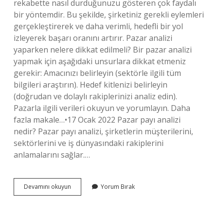
rekabette nasıl durduğunuzu gösteren çok faydalı
bir yöntemdir. Bu şekilde, şirketiniz gerekli eylemleri
gerçekleştirerek ve daha verimli, hedefli bir yol
izleyerek başarı oranını artırır. Pazar analizi
yaparken nelere dikkat edilmeli? Bir pazar analizi
yapmak için aşağıdaki unsurlara dikkat etmeniz
gerekir: Amacınızı belirleyin (sektörle ilgili tüm
bilgileri araştırın). Hedef kitlenizi belirleyin
(doğrudan ve dolaylı rakiplerinizi analiz edin).
Pazarla ilgili verileri okuyun ve yorumlayın. Daha
fazla makale…•17 Ocak 2022 Pazar payı analizi
nedir? Pazar payı analizi, şirketlerin müşterilerini,
sektörlerini ve iş dünyasındaki rakiplerini
anlamalarını sağlar.…
Pazar
Devamını okuyun
Yorum Bırak
Analizi
Neden
Yapılır