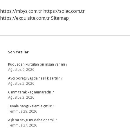
https://mbys.com.tr
https://solac.com.tr
https://exquisite.com.tr
Sitemap
Sidebar
Son Yazılar
Kuduzdan kurtulan bir insan var mı ?
Ağustos 6, 2026
Avcı böreği yağda nasıl kızartılır ?
Ağustos 5, 2026
6 mm tarak kaç numaradır ?
Ağustos 3, 2026
Tuvale hangi kalemle çizilir ?
Temmuz 29, 2026
Aşk mı sevgi mi daha önemli ?
Temmuz 27, 2026