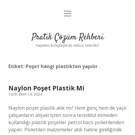
menüyü
Anasayfa
aç
Gizlilik Politikası
Pratik Çözüm Rehberi
Yasal Uyarı
Hayatını kolaylaştıran zekice öneriler!
Hakkımızda
Etiket:
Poşet hangi plastikten yapılır
Naylon Poşet Plastik Mi
Tarih: Ekim 13, 2024
Naylon poşet plastik atık mı? Hem genç hem de yaşlı
çalışanların alışverişten sonra tereddüt etmeden
kullandığı plastik poşetler petrol bazlı polietilenden
yapılır. Polietilen malzemeler atık haline geldiğinde