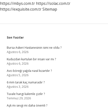
https://mbys.com.tr
https://solac.com.tr
https://exquisite.com.tr
Sitemap
Sidebar
Son Yazılar
Bursa Askeri Hastanesinin ismi ne oldu ?
Ağustos 6, 2026
Kuduzdan kurtulan bir insan var mı ?
Ağustos 6, 2026
Avcı böreği yağda nasıl kızartılır ?
Ağustos 5, 2026
6 mm tarak kaç numaradır ?
Ağustos 3, 2026
Tuvale hangi kalemle çizilir ?
Temmuz 29, 2026
Aşk mı sevgi mi daha önemli ?