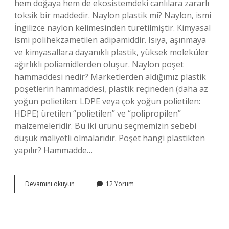
hem doğaya hem de ekosistemdeki canlılara zararlı
toksik bir maddedir. Naylon plastik mi? Naylon, ismi
İngilizce naylon kelimesinden türetilmiştir. Kimyasal
ismi polihekzametilen adipamiddir. Isıya, aşınmaya
ve kimyasallara dayanıklı plastik, yüksek moleküler
ağırlıklı poliamidlerden oluşur. Naylon poşet
hammaddesi nedir? Marketlerden aldığımız plastik
poşetlerin hammaddesi, plastik reçineden (daha az
yoğun polietilen: LDPE veya çok yoğun polietilen:
HDPE) üretilen “polietilen” ve “polipropilen”
malzemeleridir. Bu iki ürünü seçmemizin sebebi
düşük maliyetli olmalarıdır. Poşet hangi plastikten
yapılır? Hammadde…
Naylon
Devamını okuyun
12 Yorum
Poşet
Plastik
Mi