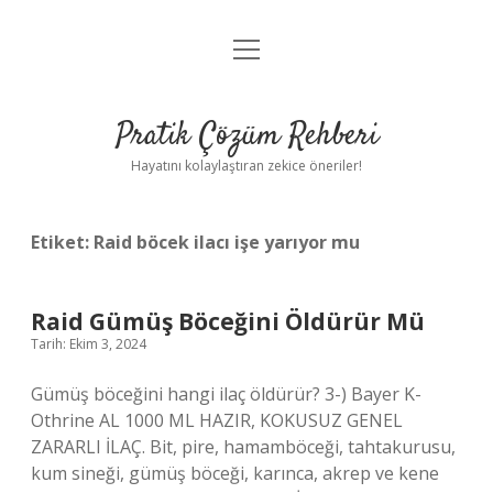
menüyü
Anasayfa
aç
Gizlilik Politikası
Pratik Çözüm Rehberi
Yasal Uyarı
Hayatını kolaylaştıran zekice öneriler!
Hakkımızda
Etiket:
Raid böcek ilacı işe yarıyor mu
Raid Gümüş Böceğini Öldürür Mü
Tarih: Ekim 3, 2024
Gümüş böceğini hangi ilaç öldürür? 3-) Bayer K-
Othrine AL 1000 ML HAZIR, KOKUSUZ GENEL
ZARARLI İLAÇ. Bit, pire, hamamböceği, tahtakurusu,
kum sineği, gümüş böceği, karınca, akrep ve kene