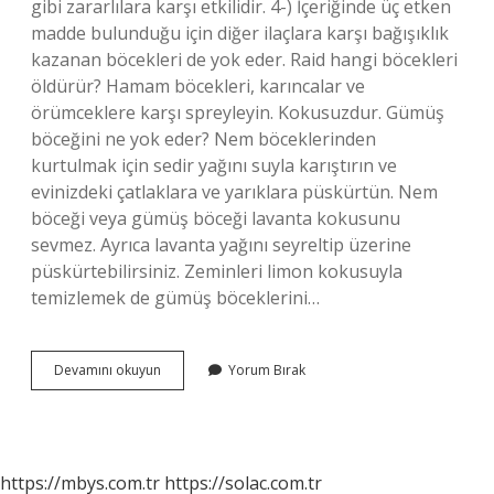
gibi zararlılara karşı etkilidir. 4-) İçeriğinde üç etken
madde bulunduğu için diğer ilaçlara karşı bağışıklık
kazanan böcekleri de yok eder. Raid hangi böcekleri
öldürür? Hamam böcekleri, karıncalar ve
örümceklere karşı spreyleyin. Kokusuzdur. Gümüş
böceğini ne yok eder? Nem böceklerinden
kurtulmak için sedir yağını suyla karıştırın ve
evinizdeki çatlaklara ve yarıklara püskürtün. Nem
böceği veya gümüş böceği lavanta kokusunu
sevmez. Ayrıca lavanta yağını seyreltip üzerine
püskürtebilirsiniz. Zeminleri limon kokusuyla
temizlemek de gümüş böceklerini…
Raid
Devamını okuyun
Yorum Bırak
Gümüş
Böceğini
Öldürür
Mü
https://mbys.com.tr
https://solac.com.tr