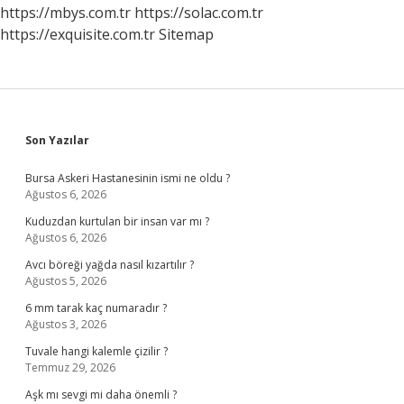
Anlama
https://mbys.com.tr
https://solac.com.tr
Gelir
https://exquisite.com.tr
Sitemap
Sidebar
Son Yazılar
Bursa Askeri Hastanesinin ismi ne oldu ?
Ağustos 6, 2026
Kuduzdan kurtulan bir insan var mı ?
Ağustos 6, 2026
Avcı böreği yağda nasıl kızartılır ?
Ağustos 5, 2026
6 mm tarak kaç numaradır ?
Ağustos 3, 2026
Tuvale hangi kalemle çizilir ?
Temmuz 29, 2026
Aşk mı sevgi mi daha önemli ?