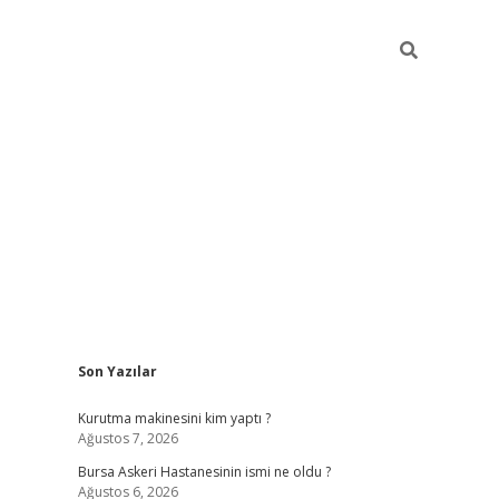
Sidebar
Son Yazılar
vdcasino
Kurutma makinesini kim yaptı ?
Ağustos 7, 2026
Bursa Askeri Hastanesinin ismi ne oldu ?
Ağustos 6, 2026