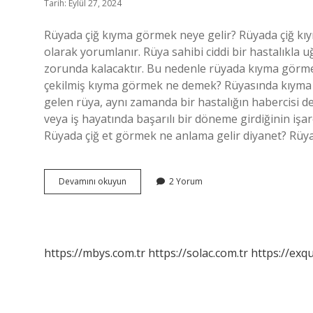
Tarih: Eylül 27, 2024
Rüyada çiğ kıyma görmek neye gelir? Rüyada çiğ k
olarak yorumlanır. Rüya sahibi ciddi bir hastalıkla
zorunda kalacaktır. Bu nedenle rüyada kıyma görm
çekilmiş kıyma görmek ne demek? Rüyasında kıyma gö
gelen rüya, aynı zamanda bir hastalığın habercisi d
veya iş hayatında başarılı bir döneme girdiğinin işa
Rüyada çiğ et görmek ne anlama gelir diyanet? Rüya
Rüyada
Devamını okuyun
2 Yorum
Çiğ
Kıyma
Görmek
Ne
Anlama
https://mbys.com.tr
https://solac.com.tr
https://exqu
Gelir