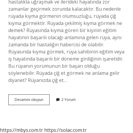
hastalıkla uğraşmak ve ilerideki hayatında zor
zamanlar geçirmek zorunda kalacaktır. Bu nedenle
rüyada kıyma görmenin olumsuzluğu, rüyada çiğ
kıyma görmektir. Rüyada çekilmiş kıyma görmek ne
demek? Rüyasında kıyma gören bir kişinin eğitim
hayatının başarılı olacağı anlamına gelen rüya, aynı
zamanda bir hastalığın habercisi de olabilir.
Rüyasında kıyma görmek, rüya sahibinin eğitim veya
iş hayatında başarılı bir döneme girdiğinin işaretidir.
Bu rüyanın yorumunun bir başarı olduğu
söylenebilir. Rüyada çiğ et görmek ne anlama gelir
diyanet? Rüyanızda çiğ et…
Rüyada
Devamını okuyun
2 Yorum
Çiğ
Kıyma
Görmek
Ne
Anlama
https://mbys.com.tr
https://solac.com.tr
Gelir