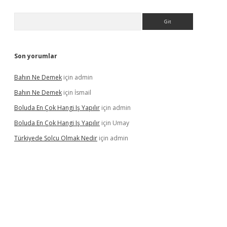
Arama
Son yorumlar
Bahın Ne Demek
için
admin
Bahın Ne Demek
için
İsmail
Boluda En Çok Hangi Iş Yapılır
için
admin
Boluda En Çok Hangi Iş Yapılır
için
Umay
Türkiyede Solcu Olmak Nedir
için
admin
vdcasino