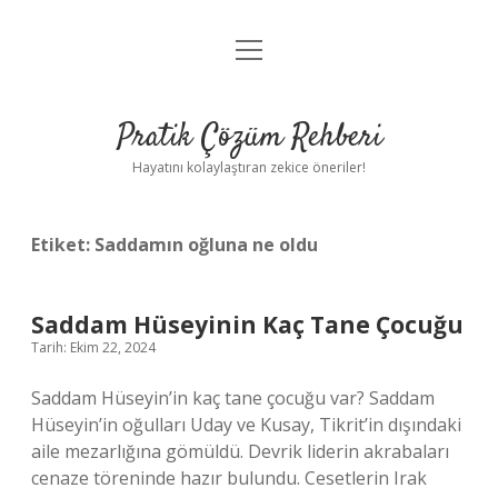
menüyü
Anasayfa
aç
Gizlilik Politikası
Pratik Çözüm Rehberi
Yasal Uyarı
Hayatını kolaylaştıran zekice öneriler!
Hakkımızda
Etiket:
Saddamın oğluna ne oldu
Saddam Hüseyinin Kaç Tane Çocuğu
Tarih: Ekim 22, 2024
Saddam Hüseyin’in kaç tane çocuğu var? Saddam
Hüseyin’in oğulları Uday ve Kusay, Tikrit’in dışındaki
aile mezarlığına gömüldü. Devrik liderin akrabaları
cenaze töreninde hazır bulundu. Cesetlerin Irak