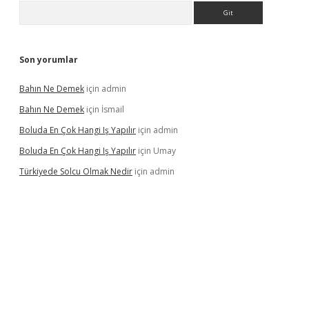
Arama
Son yorumlar
Bahın Ne Demek
için
admin
Bahın Ne Demek
için
İsmail
Boluda En Çok Hangi Iş Yapılır
için
admin
Boluda En Çok Hangi Iş Yapılır
için
Umay
Türkiyede Solcu Olmak Nedir
için
admin
ino