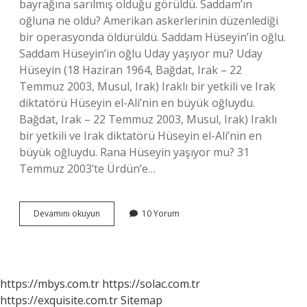
bayrağına sarılmış olduğu görüldü. Saddam’ın
oğluna ne oldu? Amerikan askerlerinin düzenlediği
bir operasyonda öldürüldü. Saddam Hüseyin’in oğlu.
Saddam Hüseyin’in oğlu Uday yaşıyor mu? Uday
Hüseyin (18 Haziran 1964, Bağdat, Irak – 22
Temmuz 2003, Musul, Irak) Iraklı bir yetkili ve Irak
diktatörü Hüseyin el-Ali’nin en büyük oğluydu.
Bağdat, Irak – 22 Temmuz 2003, Musul, Irak) Iraklı
bir yetkili ve Irak diktatörü Hüseyin el-Ali’nin en
büyük oğluydu. Rana Hüseyin yaşıyor mu? 31
Temmuz 2003’te Ürdün’e…
Saddam
Devamını okuyun
10 Yorum
Hüseyinin
Kaç
Tane
Çocuğu
https://mbys.com.tr
https://solac.com.tr
https://exquisite.com.tr
Sitemap