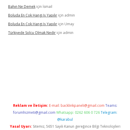
Bahın Ne Demek
için
İsmail
Boluda En Çok Hangi Iş Yapılır
için
admin
Boluda En Çok Hangi Iş Yapılır
için
Umay
Türkiyede Solcu Olmak Nedir
için
admin
o
Reklam ve İletişim:
E-mail:
backlinkpaneli@gmail.com
Teams:
forumhizmeti@gmail.com
Whatsapp: 0262 606 0 726
Telegram:
@karabul
Yasal Uyarı:
Sitemiz, 5651 Sayılı Kanun gereğince Bilgi Teknolojileri