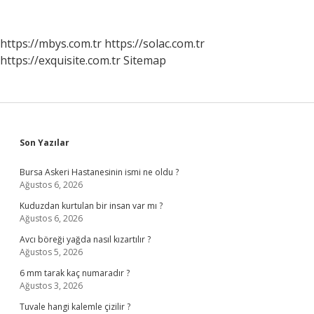
Denir
https://mbys.com.tr
https://solac.com.tr
https://exquisite.com.tr
Sitemap
Sidebar
Son Yazılar
Bursa Askeri Hastanesinin ismi ne oldu ?
Ağustos 6, 2026
Kuduzdan kurtulan bir insan var mı ?
Ağustos 6, 2026
Avcı böreği yağda nasıl kızartılır ?
Ağustos 5, 2026
6 mm tarak kaç numaradır ?
Ağustos 3, 2026
Tuvale hangi kalemle çizilir ?