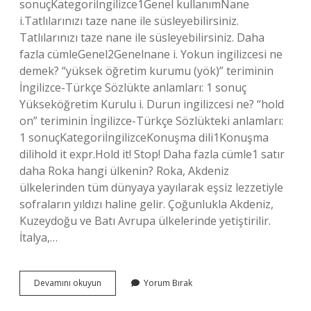
sonuçKategoriİngilizce1Genel kullanımNane
i.Tatlılarınızı taze nane ile süsleyebilirsiniz.
Tatlılarınızı taze nane ile süsleyebilirsiniz. Daha
fazla cümleGenel2Genelnane i. Yokun ingilizcesi ne
demek? “yüksek öğretim kurumu (yök)” teriminin
İngilizce-Türkçe Sözlükte anlamları: 1 sonuç
Yükseköğretim Kurulu i. Durun ingilizcesi ne? “hold
on” teriminin İngilizce-Türkçe Sözlükteki anlamları:
1 sonuçKategoriİngilizceKonuşma dili1Konuşma
dilihold it expr.Hold it! Stop! Daha fazla cümle1 satır
daha Roka hangi ülkenin? Roka, Akdeniz
ülkelerinden tüm dünyaya yayılarak eşsiz lezzetiyle
sofraların yıldızı haline gelir. Çoğunlukla Akdeniz,
Kuzeydoğu ve Batı Avrupa ülkelerinde yetiştirilir.
İtalya,…
Roka
Devamını okuyun
Yorum Bırak
Ingilizce
Nasıl