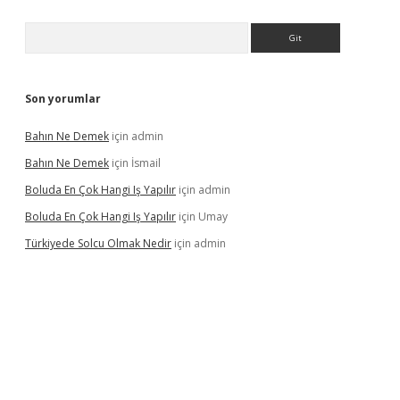
Arama
Son yorumlar
Bahın Ne Demek
için
admin
Bahın Ne Demek
için
İsmail
Boluda En Çok Hangi Iş Yapılır
için
admin
Boluda En Çok Hangi Iş Yapılır
için
Umay
Türkiyede Solcu Olmak Nedir
için
admin
ino