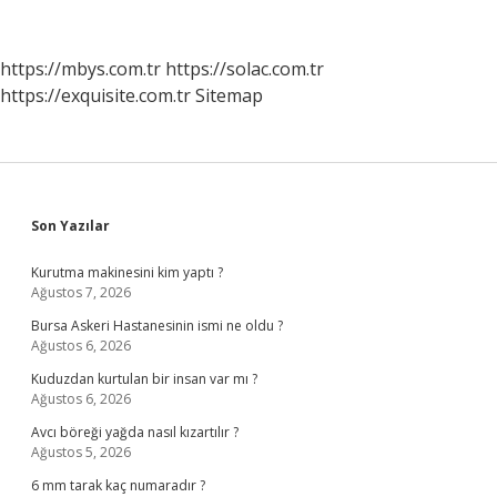
Sensör
Çeşitleri
Nelerdir
https://mbys.com.tr
https://solac.com.tr
https://exquisite.com.tr
Sitemap
Sidebar
Son Yazılar
Kurutma makinesini kim yaptı ?
Ağustos 7, 2026
Bursa Askeri Hastanesinin ismi ne oldu ?
Ağustos 6, 2026
Kuduzdan kurtulan bir insan var mı ?
Ağustos 6, 2026
Avcı böreği yağda nasıl kızartılır ?
Ağustos 5, 2026
6 mm tarak kaç numaradır ?