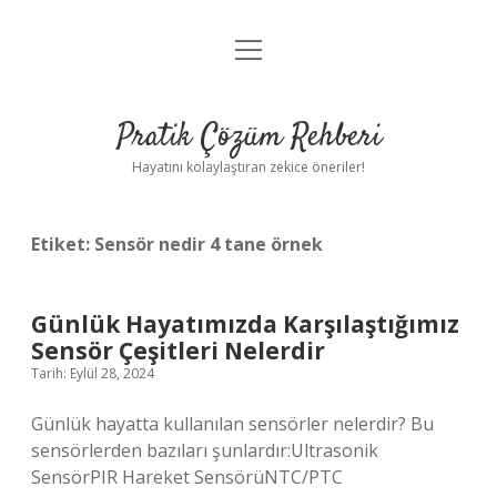
menüyü
Anasayfa
aç
Gizlilik Politikası
Pratik Çözüm Rehberi
Yasal Uyarı
Hayatını kolaylaştıran zekice öneriler!
Hakkımızda
Etiket:
Sensör nedir 4 tane örnek
Günlük Hayatımızda Karşılaştığımız
Sensör Çeşitleri Nelerdir
Tarih: Eylül 28, 2024
Günlük hayatta kullanılan sensörler nelerdir? Bu
sensörlerden bazıları şunlardır:Ultrasonik
SensörPIR Hareket SensörüNTC/PTC