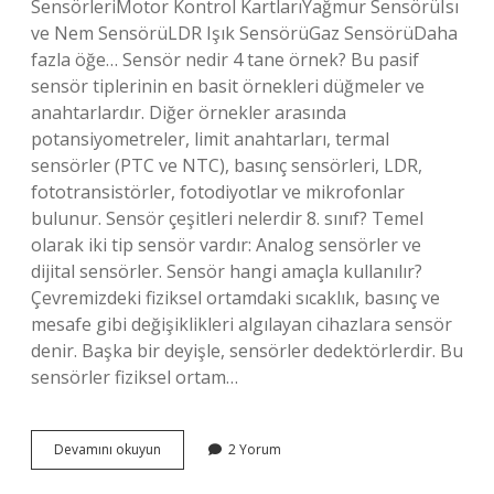
SensörleriMotor Kontrol KartlarıYağmur SensörüIsı
ve Nem SensörüLDR Işık SensörüGaz SensörüDaha
fazla öğe… Sensör nedir 4 tane örnek? Bu pasif
sensör tiplerinin en basit örnekleri düğmeler ve
anahtarlardır. Diğer örnekler arasında
potansiyometreler, limit anahtarları, termal
sensörler (PTC ve NTC), basınç sensörleri, LDR,
fototransistörler, fotodiyotlar ve mikrofonlar
bulunur. Sensör çeşitleri nelerdir 8. sınıf? Temel
olarak iki tip sensör vardır: Analog sensörler ve
dijital sensörler. Sensör hangi amaçla kullanılır?
Çevremizdeki fiziksel ortamdaki sıcaklık, basınç ve
mesafe gibi değişiklikleri algılayan cihazlara sensör
denir. Başka bir deyişle, sensörler dedektörlerdir. Bu
sensörler fiziksel ortam…
Günlük
Devamını okuyun
2 Yorum
Hayatımızda
Karşılaştığımız