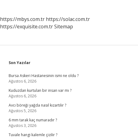
Nasıl
Açılır
https://mbys.com.tr
https://solac.com.tr
https://exquisite.com.tr
Sitemap
Sidebar
Son Yazılar
Bursa Askeri Hastanesinin ismi ne oldu ?
Ağustos 6, 2026
Kuduzdan kurtulan bir insan var mı ?
Ağustos 6, 2026
Avcı böreği yağda nasıl kızartılır ?
Ağustos 5, 2026
6 mm tarak kaç numaradır ?
Ağustos 3, 2026
Tuvale hangi kalemle çizilir ?