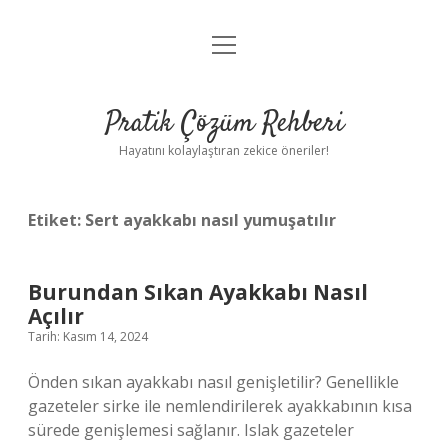
menüyü
Anasayfa
aç
Gizlilik Politikası
Pratik Çözüm Rehberi
Yasal Uyarı
Hayatını kolaylaştıran zekice öneriler!
Hakkımızda
Etiket:
Sert ayakkabı nasıl yumuşatılır
Burundan Sıkan Ayakkabı Nasıl
Açılır
Tarih: Kasım 14, 2024
Önden sıkan ayakkabı nasıl genişletilir? Genellikle
gazeteler sirke ile nemlendirilerek ayakkabının kısa
sürede genişlemesi sağlanır. Islak gazeteler