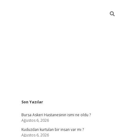
Sidebar
Son Yazılar
vdcasino
Bursa Askeri Hastanesinin ismi ne oldu ?
Ağustos 6, 2026
Kuduzdan kurtulan bir insan var mı ?
Ağustos 6, 2026