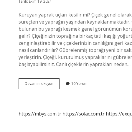
Tarih: Ekim 19, 2024
Kuruyan yaprak uçları kesilir mi? Çiçek genel olarak
süreçten ve yaprağın yaşından kaynaklanmaktadır. G
bulunan bu yaprağı kesmek genel görünümün korunm
gelir? Çiçeğinizin toprağına birkaç tatlı kaşığı yoğur
zenginleştirebilir ve çiçeklerinizin canlılığını geri 
nasıl canlandırılır? Gübrelenmiş toprağı yeni bir sak
yerleştirin. Çiçeği, kurutulmuş yapraklarını gübrele
başlayabilirsiniz. Canlı çiçeklerin yaprakları neden…
Bitkilerin
Devamını okuyun
10 Yorum
Yaprak
Uçları
Neden
Kurur
https://mbys.com.tr
https://solac.com.tr
https://exqu