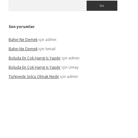
Arama
Son yorumlar
Bahın Ne Demek
için
admin
Bahın Ne Demek
için
İsmail
Boluda En Çok Hangi Iş Yapılır
için
admin
Boluda En Çok Hangi Iş Yapılır
için
Umay
Türkiyede Solcu Olmak Nedir
için
admin
ino