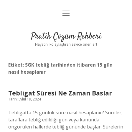
menüyü
Anasayfa
aç
Gizlilik Politikası
Pratik Çözüm Rehberi
Yasal Uyarı
Hayatını kolaylaştıran zekice öneriler!
Hakkımızda
Etiket:
SGK tebliğ tarihinden itibaren 15 gün
nasıl hesaplanır
Tebligat Süresi Ne Zaman Baslar
Tarih: Eylül 19, 2024
Tebligatta 15 günlük süre nasıl hesaplanır? Süreler,
taraflara tebliğ edildiği gün veya kanunda
öngörülen hallerde tebliğ gününde başlar. Sürelerin