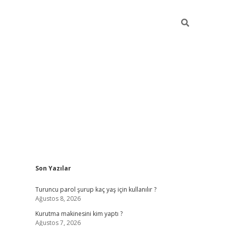
Sidebar
Son Yazılar
vdcasino
Turuncu parol şurup kaç yaş için kullanılır ?
Ağustos 8, 2026
Kurutma makinesini kim yaptı ?
Ağustos 7, 2026