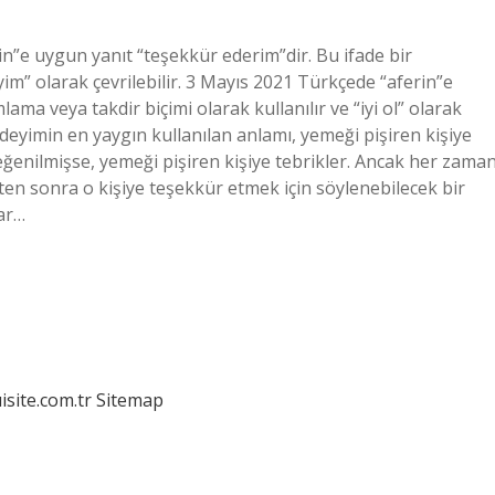
rin”e uygun yanıt “teşekkür ederim”dir. Bu ifade bir
iyim” olarak çevrilebilir. 3 Mayıs 2021 Türkçede “aferin”e
ama veya takdir biçimi olarak kullanılır ve “iyi ol” olarak
 deyimin en yaygın kullanılan anlamı, yemeği pişiren kişiye
enilmişse, yemeği pişiren kişiye tebrikler. Ancak her zama
ten sonra o kişiye teşekkür etmek için söylenebilecek bir
lar…
isite.com.tr
Sitemap