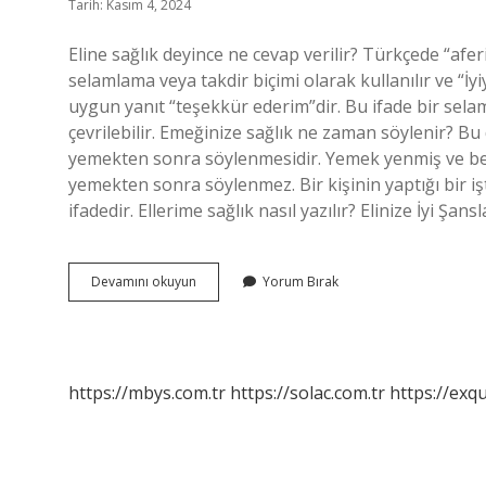
Tarih: Kasım 4, 2024
Eline sağlık deyince ne cevap verilir? Türkçede “afe
selamlama veya takdir biçimi olarak kullanılır ve “İy
uygun yanıt “teşekkür ederim”dir. Bu ifade bir selaml
çevrilebilir. Emeğinize sağlık ne zaman söylenir? Bu
yemekten sonra söylenmesidir. Yemek yenmiş ve beğ
yemekten sonra söylenmez. Bir kişinin yaptığı bir iş
ifadedir. Ellerime sağlık nasıl yazılır? Elinize İyi Şans
Eline
Devamını okuyun
Yorum Bırak
Sağlık
Ne
Demek
https://mbys.com.tr
https://solac.com.tr
https://exqu