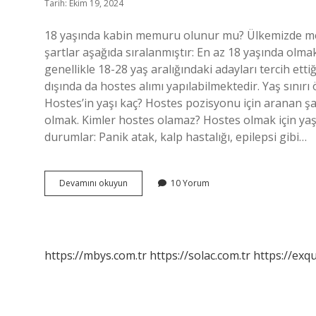
Tarih: Ekim 19, 2024
18 yaşında kabin memuru olunur mu? Ülkemizde me
şartlar aşağıda sıralanmıştır: En az 18 yaşında olma
genellikle 18-28 yaş aralığındaki adayları tercih ett
dışında da hostes alımı yapılabilmektedir. Yaş sınırı ö
Hostes’in yaşı kaç? Hostes pozisyonu için aranan şa
olmak. Kimler hostes olamaz? Hostes olmak için yaş 
durumlar: Panik atak, kalp hastalığı, epilepsi gibi…
18
Devamını okuyun
10 Yorum
Yaşında
Hostes
Olunur
Mu
https://mbys.com.tr
https://solac.com.tr
https://exqu