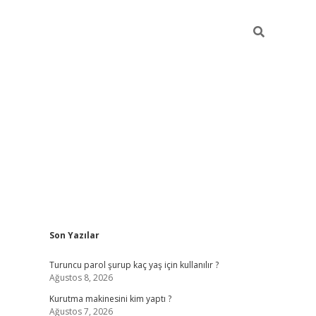
Sidebar
Son Yazılar
vdcasino
Turuncu parol şurup kaç yaş için kullanılır ?
Ağustos 8, 2026
Kurutma makinesini kim yaptı ?
Ağustos 7, 2026