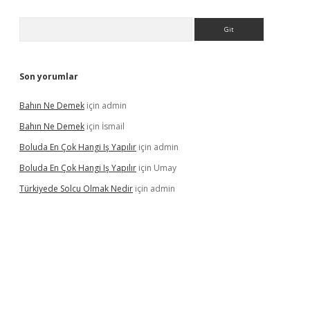
Arama
Son yorumlar
Bahın Ne Demek
için
admin
Bahın Ne Demek
için
İsmail
Boluda En Çok Hangi Iş Yapılır
için
admin
Boluda En Çok Hangi Iş Yapılır
için
Umay
Türkiyede Solcu Olmak Nedir
için
admin
ino