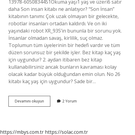
13‎978-6050834451Okuma yaşı‎1 yaş ve üzeri6 satır
daha Son insan kitabı ne anlatıyor? “Son İnsan”
kitabının tanımı: Çok uzak olmayan bir gelecekte,
robotlar insanları ortadan kaldırdı. Ve on iki
yaşındaki robot XR_935’in bununla bir sorunu yok.
İnsanlar olmadan savaş, kirlilik, suç olmaz.
Toplumun tüm üyelerinin bir hedefi vardır ve tüm
düzen sorunsuz bir şekilde işler. Bez kitap kaç yaş
için uygundur? 2. aydan itibaren bez kitap
kullanabilirsiniz ancak bunların kavraması kolay
olacak kadar büyük olduğundan emin olun. No 26
kitabı kaç yaş için uygundur? Sade bir…
Son
Devamını okuyun
2 Yorum
Insan
Kitabı
Kaç
Yaş
Için
https://mbys.com.tr
https://solac.com.tr
Uygundur