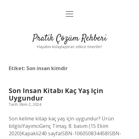
menüyü
Anasayfa
aç
Gizlilik Politikası
Pratik Çözüm Rehberi
Yasal Uyarı
Hayatını kolaylaştıran zekice öneriler!
Hakkımızda
Etiket:
Son insan kimdir
Son Insan Kitabı Kaç Yaş Için
Uygundur
Tarih: Ekim 2, 2024
Son kelime kitap kaç yaş için uygundur? Ürün
bilgisiYayımcı‎Genç Timaş; 8. basım (15 Ekim
2020)Kapaklı‎240 sayfaISBN-10‎6050834458ISBN-