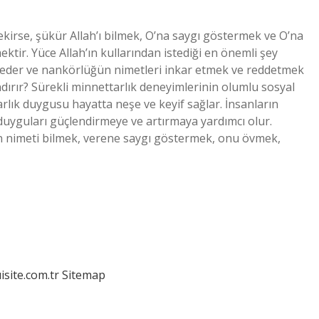
irse, şükür Allah’ı bilmek, O’na saygı göstermek ve O’na
ir. Yüce Allah’ın kullarından istediği en önemli şey
k eder ve nankörlüğün nimetleri inkar etmek ve reddetmek
dırır? Sürekli minnettarlık deneyimlerinin olumlu sosyal
rlık duygusu hayatta neşe ve keyif sağlar. İnsanların
 duyguları güçlendirmeye ve artırmaya yardımcı olur.
en nimeti bilmek, verene saygı göstermek, onu övmek,
isite.com.tr
Sitemap