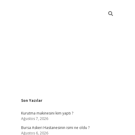
Sidebar
Son Yazılar
vdcasino
Kurutma makinesini kim yaptı ?
Ağustos 7, 2026
Bursa Askeri Hastanesinin ismi ne oldu ?
Ağustos 6, 2026