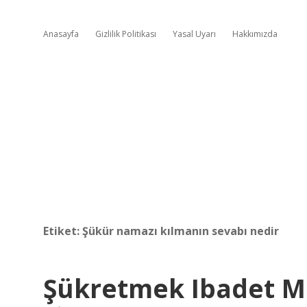
Anasayfa
Gizlilik Politikası
Yasal Uyarı
Hakkımızda
Etiket:
Şükür namazı kılmanın sevabı nedir
Şükretmek Ibadet M