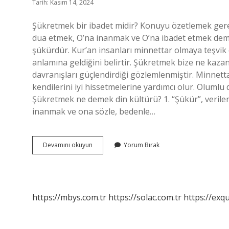
Tarih: Kasım 14, 2024
Şükretmek bir ibadet midir? Konuyu özetlemek gerek
dua etmek, O’na inanmak ve O’na ibadet etmek demekt
şükürdür. Kur’an insanları minnettar olmaya teşvi
anlamına geldiğini belirtir. Şükretmek bize ne kazan
davranışları güçlendirdiği gözlemlenmiştir. Minnetta
kendilerini iyi hissetmelerine yardımcı olur. Olumlu
Şükretmek ne demek din kültürü? 1. “Şükür”, veril
inanmak ve ona sözle, bedenle…
Şükretmek
Devamını okuyun
Yorum Bırak
Ibadet
Mi
https://mbys.com.tr
https://solac.com.tr
https://exqu