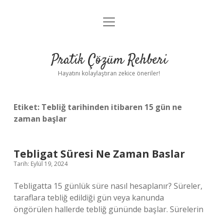
menüyü
Anasayfa
aç
Gizlilik Politikası
Pratik Çözüm Rehberi
Yasal Uyarı
Hayatını kolaylaştıran zekice öneriler!
Hakkımızda
Etiket:
Tebliğ tarihinden itibaren 15 gün ne
zaman başlar
Tebligat Süresi Ne Zaman Baslar
Tarih: Eylül 19, 2024
Tebligatta 15 günlük süre nasıl hesaplanır? Süreler,
taraflara tebliğ edildiği gün veya kanunda
öngörülen hallerde tebliğ gününde başlar. Sürelerin