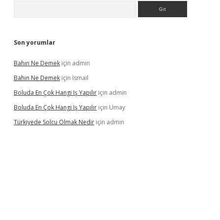
Arama
Son yorumlar
Bahın Ne Demek
için
admin
Bahın Ne Demek
için
İsmail
Boluda En Çok Hangi Iş Yapılır
için
admin
Boluda En Çok Hangi Iş Yapılır
için
Umay
Türkiyede Solcu Olmak Nedir
için
admin
ino