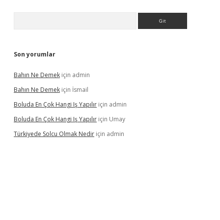
Arama
Son yorumlar
Bahın Ne Demek
için
admin
Bahın Ne Demek
için
İsmail
Boluda En Çok Hangi Iş Yapılır
için
admin
Boluda En Çok Hangi Iş Yapılır
için
Umay
Türkiyede Solcu Olmak Nedir
için
admin
ino