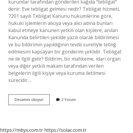
kurumlar tarafından gönderilen kağıda “tebligat”
denir. Eve tebligat gelmesi nedir? Tebligat hizmeti,
7201 sayılı Tebligat Kanunu hükümlerine göre,
hukuki işlemlerin alıcıya veya alıcı adına bunları
kabul etmeye kanunen yetkili olan kişilere, anılan
Kanunda belirtilen şekilde yazılı olarak bildirilmesi
ve bu bildirimin yapıldığının tevdii suretiyle tebliğ
edilmesini kapsayan bir gönderim şeklidir. Tebligat
ne ile ilgili gelir? Bildirim, bir mahkeme, idari organ
veya diğer yetkili makam tarafından verilen
belgelerin ilgili kişiye veya kuruma iletilmesi
sürecidir.…
Hangi
Devamını okuyun
2 Yorum
Durumlarda
Tebligat
Gelir
https://mbys.com.tr
https://solac.com.tr