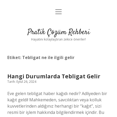
menüyü
Anasayfa
aç
Gizlilik Politikası
Pratik Çözüm Rehberi
Yasal Uyarı
Hayatını kolaylaştıran zekice öneriler!
Hakkımızda
Etiket:
Tebligat ne ile ilgili gelir
Hangi Durumlarda Tebligat Gelir
Tarih: Eylül 26, 2024
Eve gelen tebligat haber kağıdı nedir? Adliyeden bir
kağıt geldi! Mahkemeden, savcılıktan veya kolluk
kuvvetlerinden aldığınız herhangi bir “kağıt”, sizi
resmi bir işlem hakkında bilgilendirmek içindir. Bu