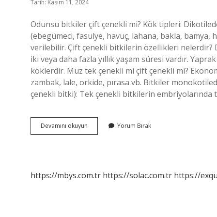
Tarih: Kasım 11, 2024
Odunsu bitkiler çift çenekli mi? Kök tipleri: Dikotiled
(ebegümeci, fasulye, havuç, lahana, bakla, bamya, h
verilebilir. Çift çenekli bitkilerin özellikleri nelerd
iki veya daha fazla yıllık yaşam süresi vardır. Yapra
köklerdir. Muz tek çenekli mi çift çenekli mi? Ekono
zambak, lale, orkide, pırasa vb. Bitkiler monokotile
çenekli bitki): Tek çenekli bitkilerin embriyolarınd
Çift
Devamını okuyun
Yorum Bırak
Çenekliler
Odunsu
Mudur
https://mbys.com.tr
https://solac.com.tr
https://exqu