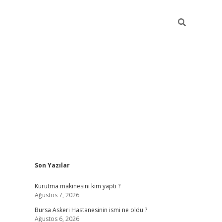
Sidebar
Son Yazılar
vdcasino
Kurutma makinesini kim yaptı ?
Ağustos 7, 2026
Bursa Askeri Hastanesinin ismi ne oldu ?
Ağustos 6, 2026