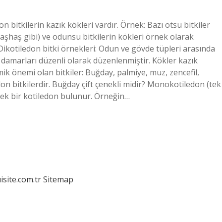
on bitkilerin kazık kökleri vardır. Örnek: Bazı otsu bitkiler
aşhaş gibi) ve odunsu bitkilerin kökleri örnek olarak
ir? Dikotiledon bitki örnekleri: Odun ve gövde tüpleri arasında
k damarları düzenli olarak düzenlenmiştir. Kökler kazık
mik önemi olan bitkiler: Buğday, palmiye, muz, zencefil,
don bitkilerdir. Buğday çift çenekli midir? Monokotiledon (tek
a tek bir kotiledon bulunur. Örneğin…
isite.com.tr
Sitemap