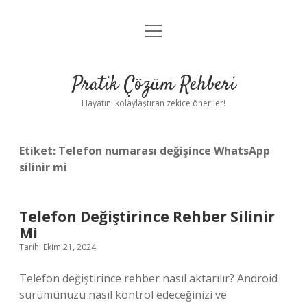
menüyü
Anasayfa
aç
Gizlilik Politikası
Pratik Çözüm Rehberi
Yasal Uyarı
Hayatını kolaylaştıran zekice öneriler!
Hakkımızda
Etiket:
Telefon numarası değişince WhatsApp
silinir mi
Telefon Değiştirince Rehber Silinir
Mi
Tarih: Ekim 21, 2024
Telefon değiştirince rehber nasıl aktarılır? Android
sürümünüzü nasıl kontrol edeceğinizi ve