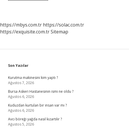
Değiştirince
Rehber
Silinir
Mi
https://mbys.com.tr
https://solac.com.tr
https://exquisite.com.tr
Sitemap
Sidebar
Son Yazılar
Kurutma makinesini kim yaptı ?
Ağustos 7, 2026
Bursa Askeri Hastanesinin ismi ne oldu ?
Ağustos 6, 2026
Kuduzdan kurtulan bir insan var mı ?
Ağustos 6, 2026
Avcı böreği yağda nasıl kızartılır ?
Ağustos 5, 2026