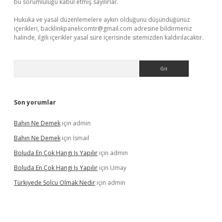
bu sorumluluğu kabul etmiş sayılırlar.
Hukuka ve yasal düzenlemelere aykırı olduğunu düşündüğünüz
içerikleri,
backlinkpanelicomtr@gmail.com
adresine bildirmeniz
halinde, ilgili içerikler yasal süre içerisinde sitemizden kaldırılacaktır.
Arama
Son yorumlar
Bahın Ne Demek
için
admin
Bahın Ne Demek
için
İsmail
Boluda En Çok Hangi Iş Yapılır
için
admin
Boluda En Çok Hangi Iş Yapılır
için
Umay
Türkiyede Solcu Olmak Nedir
için
admin