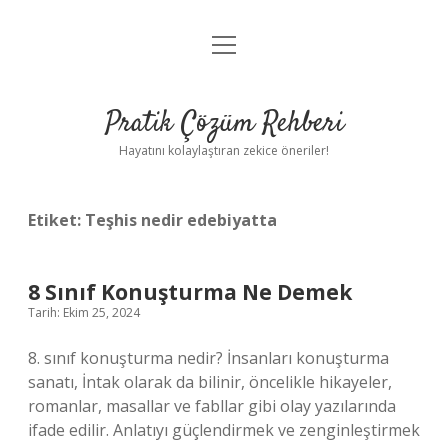
menüyü
Anasayfa
aç
Gizlilik Politikası
Pratik Çözüm Rehberi
Yasal Uyarı
Hayatını kolaylaştıran zekice öneriler!
Hakkımızda
Etiket:
Teşhis nedir edebiyatta
8 Sınıf Konuşturma Ne Demek
Tarih: Ekim 25, 2024
8. sınıf konuşturma nedir? İnsanları konuşturma
sanatı, İntak olarak da bilinir, öncelikle hikayeler,
romanlar, masallar ve fabllar gibi olay yazılarında
ifade edilir. Anlatıyı güçlendirmek ve zenginleştirmek