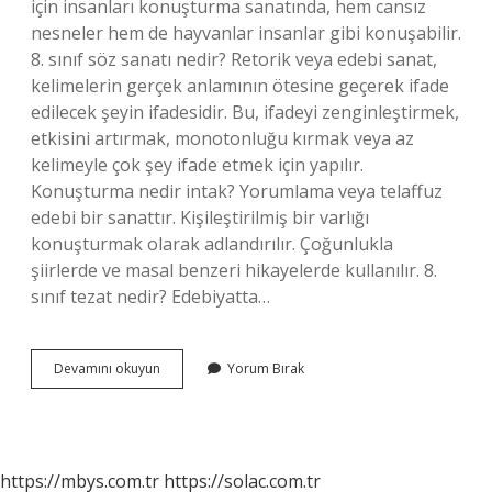
için insanları konuşturma sanatında, hem cansız
nesneler hem de hayvanlar insanlar gibi konuşabilir.
8. sınıf söz sanatı nedir? Retorik veya edebi sanat,
kelimelerin gerçek anlamının ötesine geçerek ifade
edilecek şeyin ifadesidir. Bu, ifadeyi zenginleştirmek,
etkisini artırmak, monotonluğu kırmak veya az
kelimeyle çok şey ifade etmek için yapılır.
Konuşturma nedir intak? Yorumlama veya telaffuz
edebi bir sanattır. Kişileştirilmiş bir varlığı
konuşturmak olarak adlandırılır. Çoğunlukla
şiirlerde ve masal benzeri hikayelerde kullanılır. 8.
sınıf tezat nedir? Edebiyatta…
8
Devamını okuyun
Yorum Bırak
Sınıf
Konuşturma
Ne
Demek
https://mbys.com.tr
https://solac.com.tr