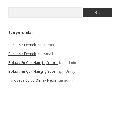
Arama
Son yorumlar
Bahın Ne Demek
için
admin
Bahın Ne Demek
için
İsmail
Boluda En Çok Hangi Iş Yapılır
için
admin
Boluda En Çok Hangi Iş Yapılır
için
Umay
Türkiyede Solcu Olmak Nedir
için
admin
ino