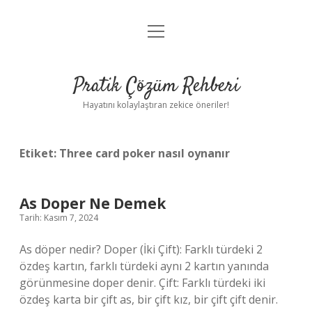
menüyü
Anasayfa
aç
Gizlilik Politikası
Pratik Çözüm Rehberi
Yasal Uyarı
Hayatını kolaylaştıran zekice öneriler!
Hakkımızda
Etiket:
Three card poker nasıl oynanır
As Doper Ne Demek
Tarih: Kasım 7, 2024
As döper nedir? Doper (İki Çift): Farklı türdeki 2
özdeş kartın, farklı türdeki aynı 2 kartın yanında
görünmesine doper denir. Çift: Farklı türdeki iki
özdeş karta bir çift as, bir çift kız, bir çift çift denir.