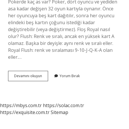
Pokerde kaç as var? Poker, dört oyuncu ve yediden
asa kadar değişen 32 oyun kartıyla oynanır. Önce
her oyuncuya beş kart dağıtılır, sonra her oyuncu
elindeki beş kartın çoğunu istediği kadar
değiştirebilir (veya değiştirmez). Floş Royal nasıl
olur? Flush: Renk ve sıralı, ancak en yüksek kart A
olamaz. Başka bir deyişle: aynı renk ve sıralı eller.
Royal Flush: renk ve sıralaması 9-10-J-Q-K-A olan
eller.…
As
Devamını okuyun
Yorum Bırak
Doper
Ne
Demek
https://mbys.com.tr
https://solac.com.tr
https://exquisite.com.tr
Sitemap