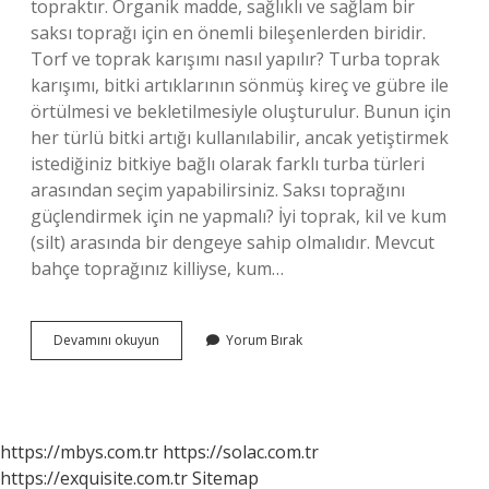
topraktır. Organik madde, sağlıklı ve sağlam bir
saksı toprağı için en önemli bileşenlerden biridir.
Torf ve toprak karışımı nasıl yapılır? Turba toprak
karışımı, bitki artıklarının sönmüş kireç ve gübre ile
örtülmesi ve bekletilmesiyle oluşturulur. Bunun için
her türlü bitki artığı kullanılabilir, ancak yetiştirmek
istediğiniz bitkiye bağlı olarak farklı turba türleri
arasından seçim yapabilirsiniz. Saksı toprağını
güçlendirmek için ne yapmalı? İyi toprak, kil ve kum
(silt) arasında bir dengeye sahip olmalıdır. Mevcut
bahçe toprağınız killiyse, kum…
Saksı
Devamını okuyun
Yorum Bırak
Toprağı
Karışımı
Nasıl
Olmalı
https://mbys.com.tr
https://solac.com.tr
https://exquisite.com.tr
Sitemap