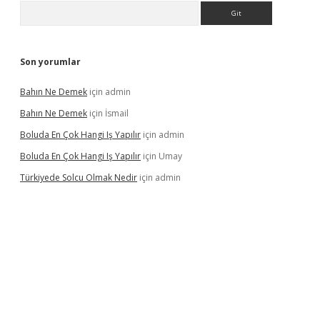
Arama
Son yorumlar
Bahın Ne Demek
için
admin
Bahın Ne Demek
için
İsmail
Boluda En Çok Hangi Iş Yapılır
için
admin
Boluda En Çok Hangi Iş Yapılır
için
Umay
Türkiyede Solcu Olmak Nedir
için
admin
ino